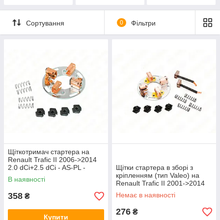
Сортування
0
Фільтри
Щіткотримач стартера на
Renault Trafic II 2006->2014
2.0 dCi+2.5 dCi - AS-PL -
Щітки стартера в зборі з
SBH3008
кріпленням (тип Valeo) на
В наявності
Renault Trafic II 2001->2014
— PROFIT - PR7136-0763
358
Немає в наявності
₴
276
₴
Купити