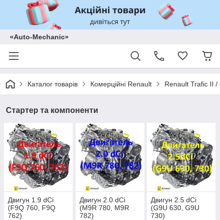
«Auto-Mechanic»
Каталог товарів
Комерційні Renault
Renault Trafic II
Стартер та компоненти
Двигун 1.9 dCi
Двигун 2.0 dCi
Двигун 2.5 dCi
(F9Q 760, F9Q
(M9R 780, M9R
(G9U 630, G9U
762)
782)
730)