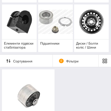
(Рено Трафік),
Opel Vivaro
(Опель Віваро)
Елементи підвіски
Підшипники
Диски / Болти
стабілізатора
коліс / Шини
Сортування
0
Фільтри