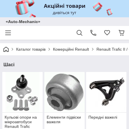
«Auto-Mechanic»
Каталог товарів
Комерційні Renault
Renault Trafic II
Шасі
Кульові опори на
Елементи підвіски
Передні важелі
мікроавтобуси
важеля
Renault Trafic