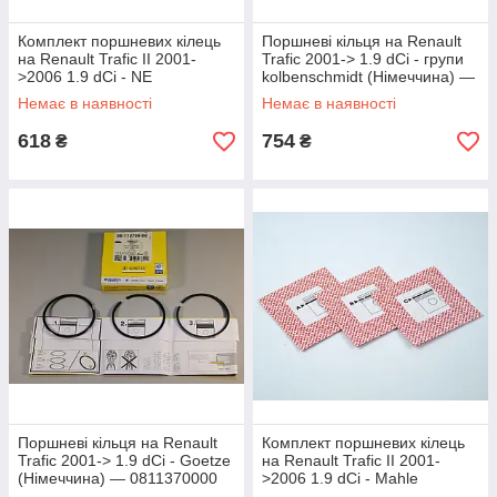
Комплект поршневих кілець
Поршневі кільця на Renault
на Renault Trafic II 2001-
Trafic 2001-> 1.9 dCi - групи
>2006 1.9 dCi - NE
kolbenschmidt (Німеччина) —
(Німеччина) - 8938435000
800036110000
Немає в наявності
Немає в наявності
618
754
₴
₴
Поршневі кільця на Renault
Комплект поршневих кілець
Trafic 2001-> 1.9 dCi - Goetze
на Renault Trafic II 2001-
(Німеччина) — 0811370000
>2006 1.9 dCi - Mahle
(Німеччина) - 02158V1