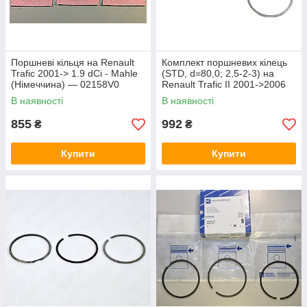
Поршневі кільця на Renault
Комплект поршневих кілець
Trafic 2001-> 1.9 dCi - Mahle
(STD, d=80,0; 2,5-2-3) на
(Німеччина) — 02158V0
Renault Trafic II 2001->2006
1.9dCi - PSA - 9110574
В наявності
В наявності
855
992
₴
₴
Купити
Купити