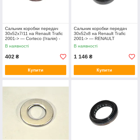
Сальник коробки передач
Сальник коробки передач
30x52x7/11 на Renault Trafic
30x52x8 на Renault Trafic
2001-> — Corteco (Італія) -
2001-> — RENAULT
CO12017115
(Оригінал) - 7701474122
В наявності
В наявності
402
1 146
₴
₴
Купити
Купити