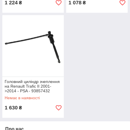
1 224
1 078
₴
₴
Головний циліндр зчеплення
на Renault Trafic II 2001-
>2014 - PSA - 93857432
Немає в наявності
1 630
₴
Про нас