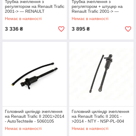
Трубка зчеплення з
Трубка зчеплення з
регулятором на Renault Trafic
регулятором + штуцер на
2001-> — RENAULT
Renault Trafic 2001-> —
(Оригінал) - 8200031594
RENAULT (Оригінал) -
Немає в наявності
Немає в наявності
8200860426
3 336
3 895
₴
₴
Головний циліндр зчеплення
Головний циліндр зчеплення
на Renault Trafic II 2001>2014
на Renault Trafic II 2001 -
- AutoTechteile - 5060105
>2014 - NTY - NSP-PL-004
Немає в наявності
Немає в наявності