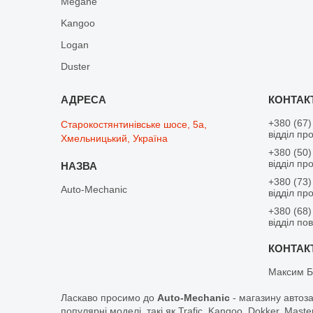
Megane
Kangoo
Logan
Duster
+380 (67)
Старокостянтинівське шосе, 5а,
відділ пр
Хмельницький, Україна
+380 (50)
відділ пр
+380 (73)
Auto-Mechanic
відділ пр
+380 (68)
відділ по
Максим Б
Ласкаво просимо до
Auto-Mechanic
- магазину автоз
популярні моделі, такі як Trafic, Kangoo, Dokker, Maste