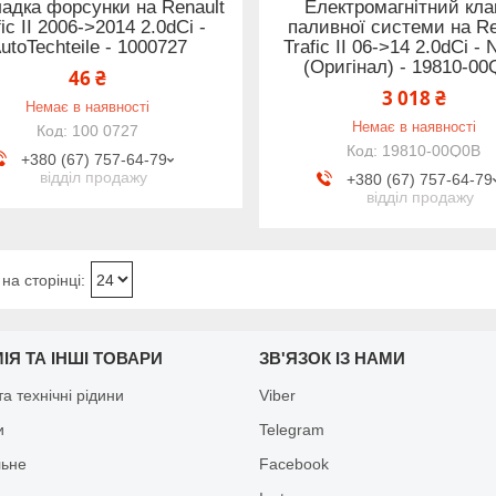
адка форсунки на Renault
Електромагнітний кла
fic II 2006->2014 2.0dCi -
паливної системи на Re
utoTechteile - 1000727
Trafic II 06->14 2.0dCi - 
(Оригінал) - 19810-0
46 ₴
3 018 ₴
Немає в наявності
Немає в наявності
100 0727
19810-00Q0B
+380 (67) 757-64-79
відділ продажу
+380 (67) 757-64-79
відділ продажу
ІЯ ТА ІНШІ ТОВАРИ
ЗВ'ЯЗОК ІЗ НАМИ
а технічні рідини
Viber
и
Telegram
льне
Facebook