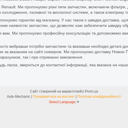
 Renault. Ми пропонуємо різні типи запчастин, включаючи фільтри, д
 охолодження, паливної та вихлопної системи, а також електрику та
ропонуємо гарантію від магазину. У нас також є швидка доставка, 
м наявністю запчастин, що дозволяє нам забезпечити швидку обро
и вам. Ми пропонуємо професійну консультацію та допоможемо вам
то вибравши потрібні запчастини та вказавши необхідні деталі до
и за вказаним на сайті номером. Ми пропонуємо доставку Новою П
зрахунком, так і при отриманні замовлення.
дь ласка, зверніться до контактної інформації, яка вказана на нашо
Сайт створений на маркетплейсі
Prom.ua
Auto-Mechanic |
Поскаржитися на контент
|
Політика конфіденційності
Select Language
▼