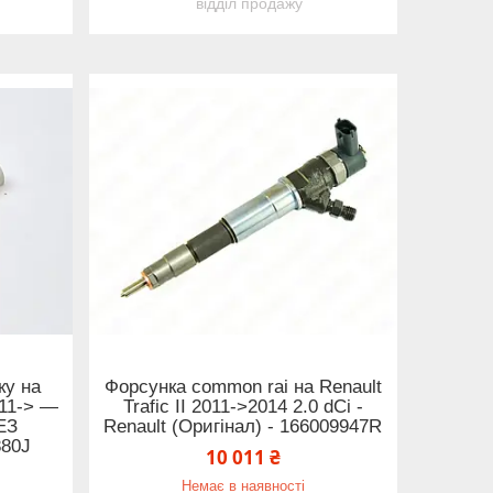
відділ продажу
ку на
Форсунка common rai на Renault
2011-> —
Trafic II 2011->2014 2.0 dCi -
БЕЗ
Renault (Оригінал) - 166009947R
880J
10 011 ₴
Немає в наявності