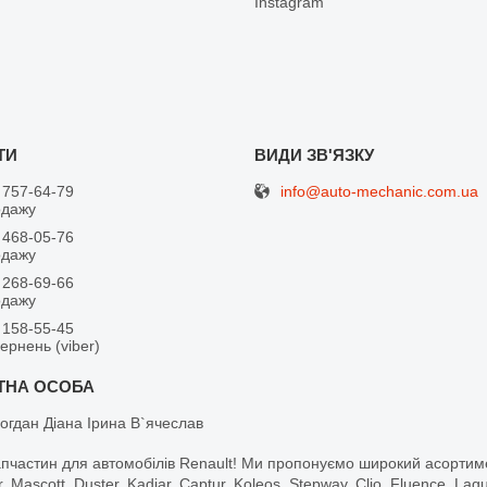
Іnstagram
info@auto-mechanic.com.ua
 757-64-79
одажу
 468-05-76
одажу
 268-69-66
одажу
 158-55-45
вернень (viber)
огдан Діана Ірина В`ячеслав
апчастин для автомобілів Renault! Ми пропонуємо широкий асортим
r, Mascott, Duster, Kadjar, Captur, Koleos, Stepway, Clio, Fluence, La