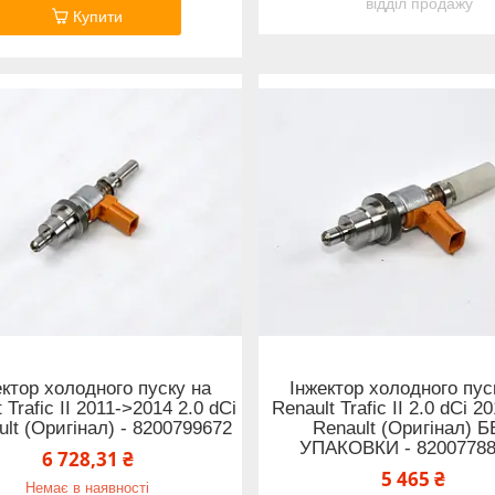
відділ продажу
Купити
ектор холодного пуску на
Інжектор холодного пус
 Trafic II 2011->2014 2.0 dCi
Renault Trafic II 2.0 dCi 
ult (Оригінал) - 8200799672
Renault (Оригінал) 
УПАКОВКИ - 8200778
6 728,31 ₴
5 465 ₴
Немає в наявності