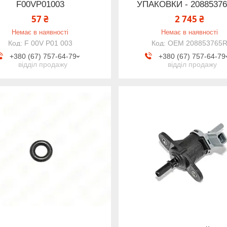
F00VP01003
УПАКОВКИ - 2088537
57 ₴
2 745 ₴
Немає в наявності
Немає в наявності
F 00V P01 003
OEM 208853765
+380 (67) 757-64-79
+380 (67) 757-64-79
відділ продажу
відділ продажу