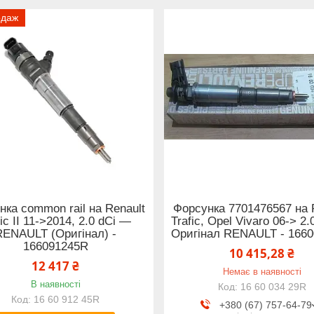
одаж
нка common rail на Renault
Форсунка 7701476567 на 
fic II 11->2014, 2.0 dCi —
Trafic, Opel Vivaro 06-> 2
RENAULT (Оригінал) -
Оригінал RENAULT - 166
166091245R
10 415,28 ₴
12 417 ₴
Немає в наявності
В наявності
16 60 034 29R
16 60 912 45R
+380 (67) 757-64-79