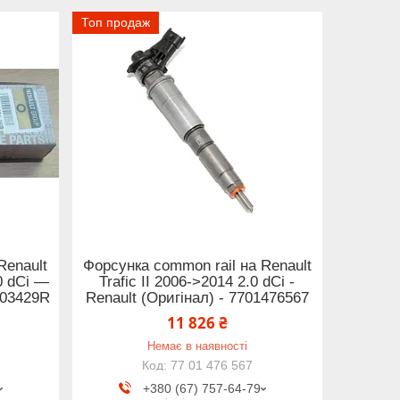
Топ продаж
Renault
Форсунка common rail на Renault
.0 dCi —
Trafic II 2006->2014 2.0 dCi -
003429R
Renault (Оригінал) - 7701476567
11 826 ₴
Немає в наявності
77 01 476 567
+380 (67) 757-64-79