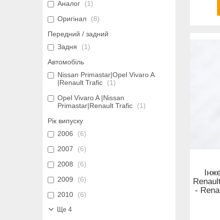
Аналог
1
Оригінал
8
Передний / задний
Задня
1
Автомобіль
Nissan Primastar|Opel Vivaro A
|Renault Trafic
1
Opel Vivaro A |Nissan
Primastar|Renault Trafic
1
Рік випуску
2006
6
2007
6
2008
6
Інж
2009
6
Renault
- Rena
2010
6
Ще 4