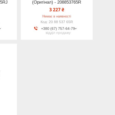
65RJ
(Оригінал) - 208853765R
3 227 ₴
Немає в наявності
R
20 88 537 65R
+380 (67) 757-64-79
відділ продажу