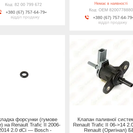
Немає в наявності
82 00 799 672
OEM 8200778880
+380 (67) 757-64-79
відділ продажу
+380 (67) 757-64-79
відділ продажу
кладка форсунки (гумове
Клапан паливної систе
) на Renault Trafic II 2006-
Renault Trafic II 06->14 2
2014 2.0 dCi — Bosch -
Renault (Оригінал) 