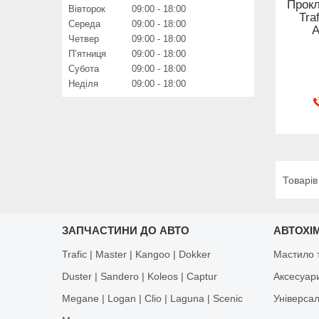
Прокл
Вівторок
09:00
18:00
Tra
Середа
09:00
18:00
A
Четвер
09:00
18:00
Пʼятниця
09:00
18:00
Субота
09:00
18:00
Неділя
09:00
18:00
ЗАПЧАСТИНИ ДО АВТО
АВТОХІМ
Trafic | Master | Kangoo | Dokker
Мастило т
Duster | Sandero | Koleos | Captur
Аксесуар
Megane | Logan | Clio | Laguna | Scenic
Універса