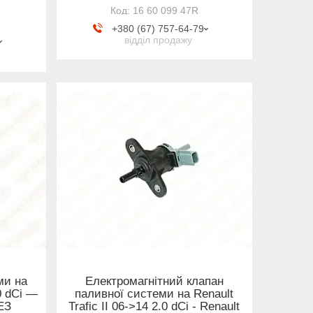
16 60 099 47R
+380 (67) 757-64-79
відділ продажу
ми на
Електромагнітний клапан
.0 dCi —
паливної системи на Renault
БЕЗ
Trafic II 06->14 2.0 dCi - Renault