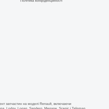
Політика конфіденційності
ент запчастин на моделі Renault, включаючи
guna, Lodgy, Logan, Sandero, Megane, Scenic і Talisman.