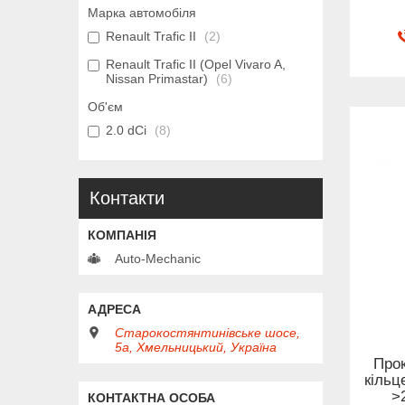
Марка автомобіля
Renault Trafic II
2
Renault Trafic II (Opel Vivaro A,
Nissan Primastar)
6
Об'єм
2.0 dCi
8
Контакти
Auto-Mechanic
Старокостянтинівське шосе,
5а, Хмельницький, Україна
Про
кільце
>