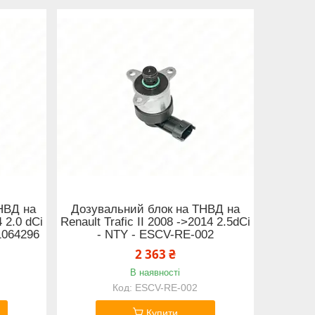
НВД на
Дозувальний блок на ТНВД на
4 2.0 dCi
Renault Trafic II 2008 ->2014 2.5dCi
01064296
- NTY - ESCV-RE-002
2 363 ₴
В наявності
ESCV-RE-002
Купити