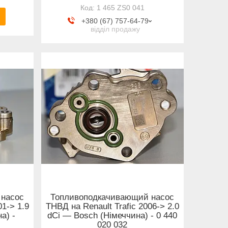
1 465 ZS0 041
+380 (67) 757-64-79
відділ продажу
 насос
Топливоподкачивающий насос
01-> 1.9
ТНВД на Renault Trafic 2006-> 2.0
а) -
dCi — Bosch (Німеччина) - 0 440
020 032