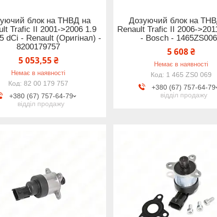
уючий блок на ТНВД на
Дозуючий блок на ТНВ
lt Trafic II 2001->2006 1.9
Renault Trafic II 2006->201
5 dCi - Renault (Оригінал) -
- Bosch - 1465ZS00
8200179757
5 608 ₴
5 053,55 ₴
Немає в наявності
Немає в наявності
1 465 ZS0 069
82 00 179 757
+380 (67) 757-64-79
відділ продажу
+380 (67) 757-64-79
відділ продажу