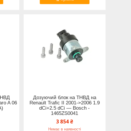
ТНВД
Дозуючий блок на ТНВД на
aro A 06
Renault Trafic II 2001->2006 1.9
А)
dCi+2.5 dCi — Bosch -
1465ZS0041
3 854 ₴
Немає в наявності