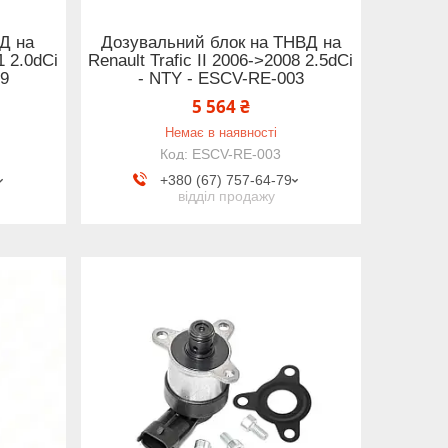
Д на
Дозувальний блок на ТНВД на
1 2.0dCi
Renault Trafic II 2006->2008 2.5dCi
69
- NTY - ESCV-RE-003
5 564 ₴
Немає в наявності
ESCV-RE-003
+380 (67) 757-64-79
відділ продажу