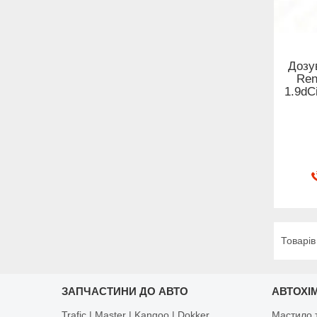
Дозу
Ren
1.9dC
ЗАПЧАСТИНИ ДО АВТО
АВТОХІМ
Trafic | Master | Kangoo | Dokker
Мастило т