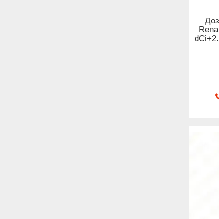
Доз
Renau
dCi+2.