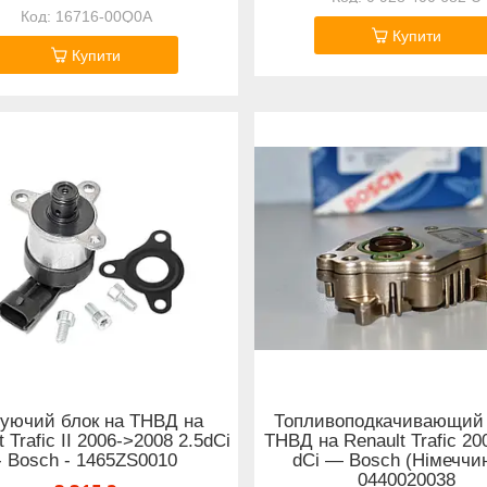
16716-00Q0A
Купити
Купити
уючий блок на ТНВД на
Топливоподкачивающий
 Trafic II 2006->2008 2.5dCi
ТНВД на Renault Trafic 20
- Bosch - 1465ZS0010
dCi — Bosch (Німеччин
0440020038