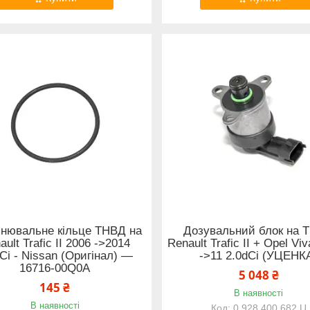
нювальне кільце ТНВД на
Дозувальний блок на 
ault Trafic II 2006 ->2014
Renault Trafic II + Opel Viv
Ci - Nissan (Оригінал) —
->11 2.0dCi (УЦЕНК
16716-00Q0A
5 048 ₴
145 ₴
В наявності
В наявності
0 928 400 682 U