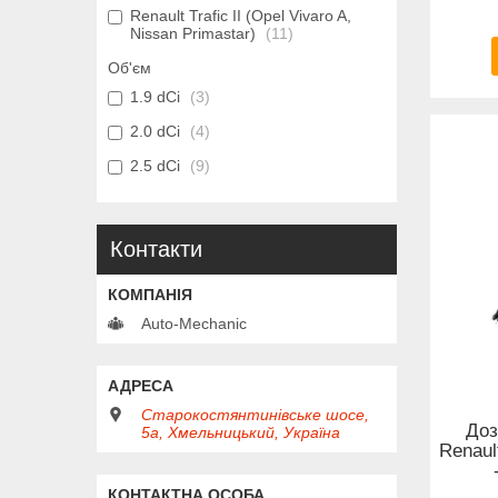
Renault Trafic II (Opel Vivaro A,
Nissan Primastar)
11
Об'єм
1.9 dCi
3
2.0 dCi
4
2.5 dCi
9
Контакти
Auto-Mechanic
Старокостянтинівське шосе,
Доз
5а, Хмельницький, Україна
Renault