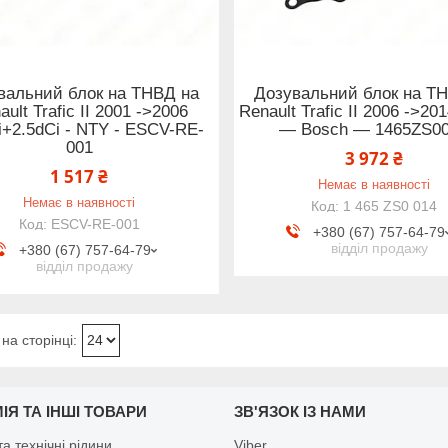
вальний блок на ТНВД на
Дозувальний блок на Т
ault Trafic II 2001 ->2006
Renault Trafic II 2006 ->20
i+2.5dCi - NTY - ESCV-RE-
— Bosch — 1465ZS0
001
3 972 ₴
1 517 ₴
Немає в наявності
Немає в наявності
1 465 ZS0 014
ESCV-RE-001
+380 (67) 757-64-79
відділ продажу
+380 (67) 757-64-79
відділ продажу
ІЯ ТА ІНШІ ТОВАРИ
ЗВ'ЯЗОК ІЗ НАМИ
а технічні рідини
Viber