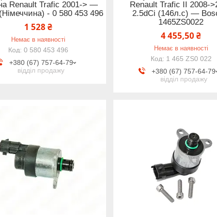
на Renault Trafic 2001-> —
Renault Trafic II 2008-
(Німеччина) - 0 580 453 496
2.5dCi (146л.с) — Bos
1465ZS0022
1 528 ₴
4 455,50 ₴
Немає в наявності
Немає в наявності
0 580 453 496
1 465 ZS0 022
+380 (67) 757-64-79
відділ продажу
+380 (67) 757-64-79
відділ продажу