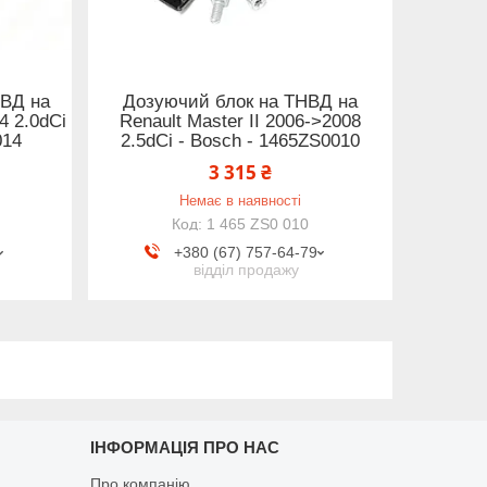
НВД на
Дозуючий блок на ТНВД на
14 2.0dCi
Renault Master II 2006->2008
014
2.5dCi - Bosch - 1465ZS0010
3 315 ₴
Немає в наявності
1 465 ZS0 010
+380 (67) 757-64-79
відділ продажу
ІНФОРМАЦІЯ ПРО НАС
Про компанію