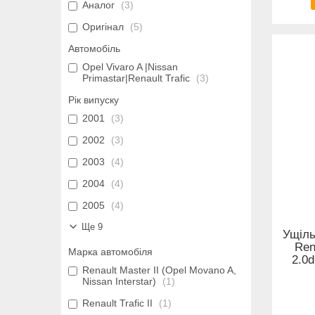
Аналог
3
Оригінал
5
Автомобіль
Opel Vivaro A |Nissan
Primastar|Renault Trafic
3
Рік випуску
2001
3
2002
3
2003
4
2004
4
2005
4
Ще 9
Ущіль
Ren
Марка автомобіля
2.0d
Renault Master II (Opel Movano A,
Nissan Interstar)
1
Renault Trafic II
1