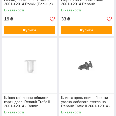
2001->2014 Romix (Польща)
2001->2014 Renault
ROM C60104
(Оригінал) 77 03 077 153
В наявності
В наявності
19
33
₴
₴
Купити
Купити
Кліпса кріплення обшивки
Клипса крепления обшивки
карти двері Renault Trafic II
уголка лобового стекла на
2001->2014 - Romix
Renault Trafic II 2001->2014 -
(Польща) - ROM A52018
Romix (Польша) - ROM
В наявності
В наявності
C10045