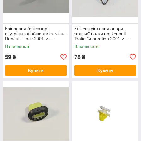
Кріплення (фіксатор)
Кліпса кріплення опори
внутрішньої обшивки стелі на
задньої полки на Renault
Renault Trafic 2001-> —
Trafic Generation 2001-> —
Renault Оригінал -
Renault (Оригінал) -
В наявності
В наявності
8200069173
054000001R
59
78
₴
₴
Купити
Купити