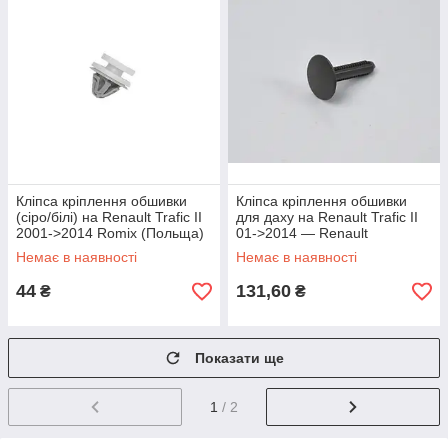
Кліпса кріплення обшивки
Кліпса кріплення обшивки
(сіро/білі) на Renault Trafic II
для даху на Renault Trafic II
2001->2014 Romix (Польща)
01->2014 — Renault
ROM C30826
(Оригінал) - 8200244430
Немає в наявності
Немає в наявності
44
131,60
₴
₴
Показати ще
1
/ 2