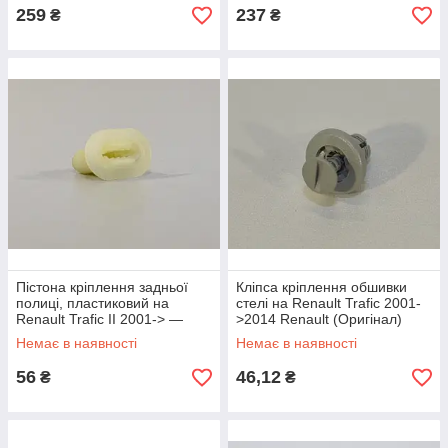
259
237
₴
₴
Пістона кріплення задньої
Кліпса кріплення обшивки
полиці, пластиковий на
стелі на Renault Trafic 2001-
Renault Trafic II 2001-> —
>2014 Renault (Оригінал)
Renault (Оригінал) -
8200149866
Немає в наявності
Немає в наявності
7703081185
56
46,12
₴
₴