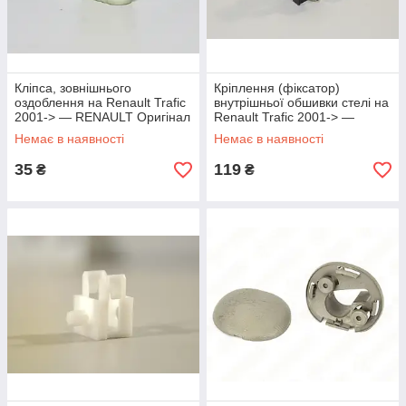
Кліпса, зовнішнього
Кріплення (фіксатор)
оздоблення на Renault Trafic
внутрішньої обшивки стелі на
2001-> — RENAULT Оригінал
Renault Trafic 2001-> —
- 7711429838
RENAULT Оригінал -
Немає в наявності
Немає в наявності
8200167534
35
119
₴
₴