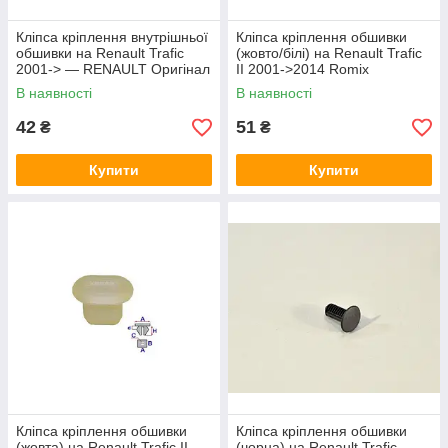
Кліпса кріплення внутрішньої
Кліпса кріплення обшивки
обшивки на Renault Trafic
(жовто/білі) на Renault Trafic
2001-> — RENAULT Оригінал
II 2001->2014 Romix
- 7711429839
(Польща) ROM C30141
В наявності
В наявності
42
51
₴
₴
Купити
Купити
Кліпса кріплення обшивки
Кліпса кріплення обшивки
(жовта) на Renault Trafic II
(чорна) на Renault Trafic