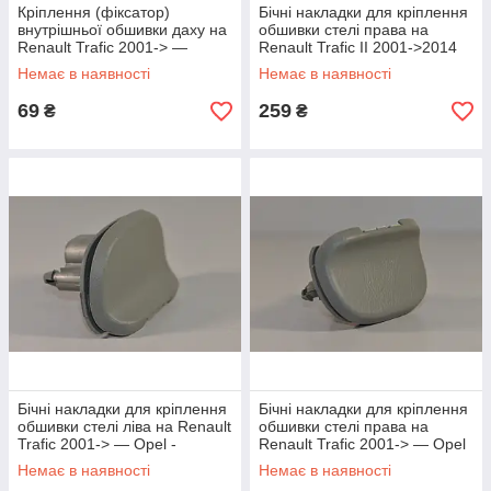
Кріплення (фіксатор)
Бічні накладки для кріплення
внутрішньої обшивки даху на
обшивки стелі права на
Renault Trafic 2001-> —
Renault Trafic II 2001->2014
Rnault Оригінал -
— Opel - 91166981
Немає в наявності
Немає в наявності
8200330022
69
259
₴
₴
Бічні накладки для кріплення
Бічні накладки для кріплення
обшивки стелі ліва на Renault
обшивки стелі права на
Trafic 2001-> — Opel -
Renault Trafic 2001-> — Opel
93853422 / 4430634
- 93853423 / 4430635
Немає в наявності
Немає в наявності