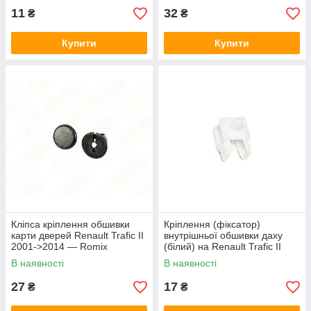
11
32
₴
₴
Купити
Купити
Кліпса кріплення обшивки
Кріплення (фіксатор)
карти дверей Renault Trafic II
внутрішньої обшивки даху
2001->2014 — Romix
(білий) на Renault Trafic II
(Польща) - ROMC60141
2001->2014 - PSA - 93852603
В наявності
В наявності
27
17
₴
₴