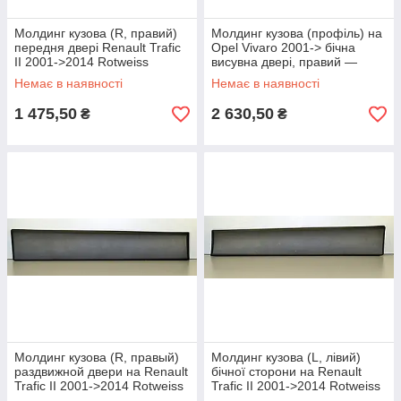
Молдинг кузова (R, правий)
Молдинг кузова (профіль) на
передня двері Renault Trafic
Opel Vivaro 2001-> бічна
II 2001->2014 Rotweiss
висувна двері, правий —
(Туреччина) RWS1159
Оригінал OPEL - 91165343
Немає в наявності
Немає в наявності
1 475,50
2 630,50
₴
₴
Молдинг кузова (R, правый)
Молдинг кузова (L, лівий)
раздвижной двери на Renault
бічної сторони на Renault
Trafic II 2001->2014 Rotweiss
Trafic II 2001->2014 Rotweiss
(Турция) RWS1161
(Туреччина) RWS1160