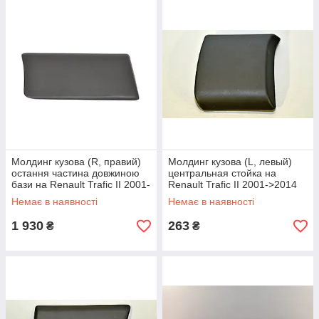
Молдинг кузова (R, правий)
Молдинг кузова (L, левый)
остання частина довжиною
центральная стойка на
бази на Renault Trafic II 2001-
Renault Trafic II 2001->2014
>2014 - PSA - 91165349
Rotweiss (Турция) RWS1163
Немає в наявності
Немає в наявності
1 930
263
₴
₴