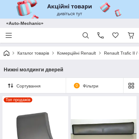
«Auto-Mechanic»
Каталог товарів
Комерційні Renault
Renault Trafic II
Нижні молдинги дверей
Сортування
0
Фільтри
Топ продажів