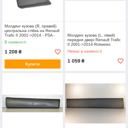
Молдинг кузова (R, правий)
центральна стійка на Renault
Trafic II 2001->2014 - PSA -
Молдинг кузова (L, лівий)
91165351
передня двері Renault Trafic
В наявності
II 2001->2014 Rotweiss
(Туреччина) RWS1158
1 208
Немає в наявності
₴
1 059
₴
Купити