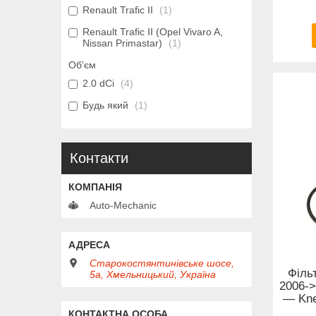
Renault Trafic II
1
Renault Trafic II (Opel Vivaro A,
Nissan Primastar)
1
Об'єм
2.0 dCi
4
Будь який
1
Контакти
Auto-Mechanic
Старокостянтинівське шосе,
Фільт
5а, Хмельницький, Україна
2006-> 
— Kne