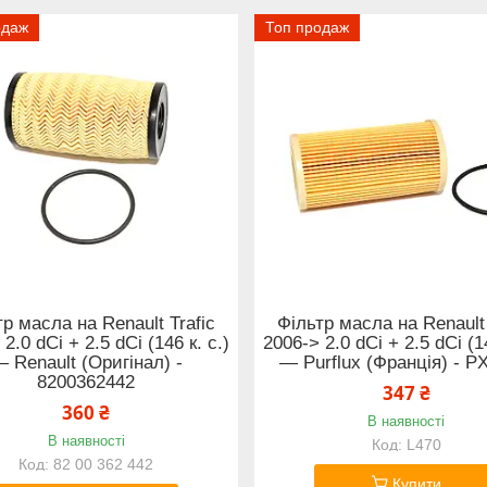
одаж
Топ продаж
р масла на Renault Trafic
Фільтр масла на Renault 
2.0 dCi + 2.5 dCi (146 к. с.)
2006-> 2.0 dCi + 2.5 dCi (14
 Renault (Оригінал) -
— Purflux (Франція) - P
8200362442
347 ₴
360 ₴
В наявності
В наявності
L470
82 00 362 442
Купити