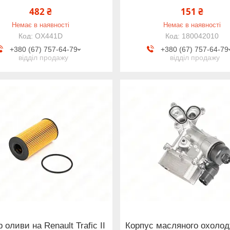
482 ₴
151 ₴
Немає в наявності
Немає в наявності
OX441D
180042010
+380 (67) 757-64-79
+380 (67) 757-64-79
відділ продажу
відділ продажу
 оливи на Renault Trafic II
Корпус масляного охоло