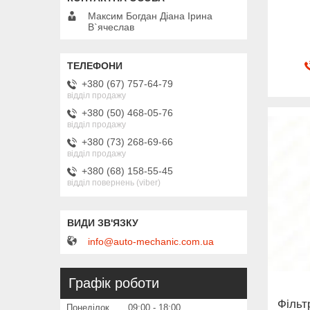
Максим Богдан Діана Ірина
В`ячеслав
+380 (67) 757-64-79
відділ продажу
+380 (50) 468-05-76
відділ продажу
+380 (73) 268-69-66
відділ продажу
+380 (68) 158-55-45
відділ повернень (viber)
info@auto-mechanic.com.ua
Графік роботи
Фільтр
Понеділок
09:00
18:00