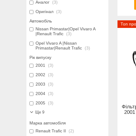
Аналог
3
Оригінал
3
Автомобіль
Топ пр
Nissan Primastar|Opel Vivaro A
|Renault Trafic
3
Opel Vivaro A |Nissan
Primastar|Renault Trafic
3
Рік випуску
2001
3
2002
3
2003
3
2004
3
2005
3
Фільтр
2001
Ще 9
Марка автомобіля
Renault Trafic II
2