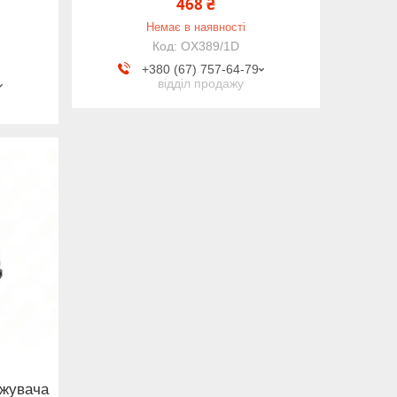
468 ₴
Немає в наявності
OX389/1D
+380 (67) 757-64-79
відділ продажу
джувача