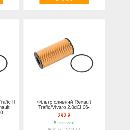
afic II
Фільтр оливний Renault
nault
Trafic/Vivaro 2.0dCi 06-
10
292 ₴
В наявності
7711945910