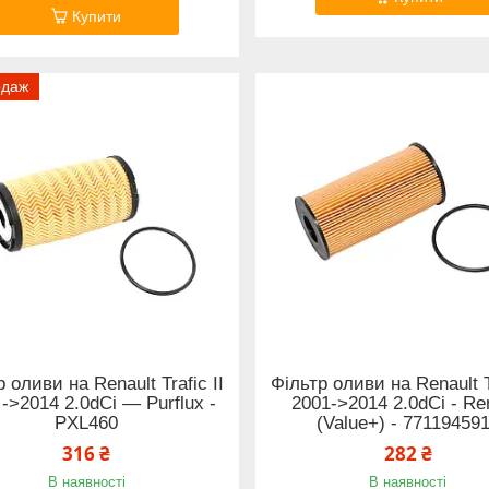
Купити
одаж
 оливи на Renault Trafic II
Фільтр оливи на Renault Tr
 ->2014 2.0dCi — Purflux -
2001->2014 2.0dCi - Re
PXL460
(Value+) - 77119459
316 ₴
282 ₴
В наявності
В наявності