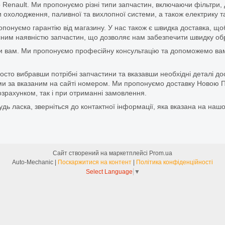
 Renault. Ми пропонуємо різні типи запчастин, включаючи фільтри, д
 охолодження, паливної та вихлопної системи, а також електрику та
ропонуємо гарантію від магазину. У нас також є швидка доставка, 
м наявністю запчастин, що дозволяє нам забезпечити швидку обро
и вам. Ми пропонуємо професійну консультацію та допоможемо вам
то вибравши потрібні запчастини та вказавши необхідні деталі до
и за вказаним на сайті номером. Ми пропонуємо доставку Новою П
зрахунком, так і при отриманні замовлення.
дь ласка, зверніться до контактної інформації, яка вказана на нашо
Сайт створений на маркетплейсі
Prom.ua
Auto-Mechanic |
Поскаржитися на контент
|
Політика конфіденційності
Select Language
▼