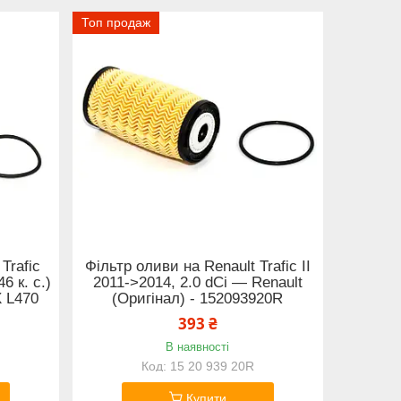
Топ продаж
Trafic
Фільтр оливи на Renault Trafic II
6 к. с.)
2011->2014, 2.0 dCi — Renault
X L470
(Оригінал) - 152093920R
393 ₴
В наявності
15 20 939 20R
Купити