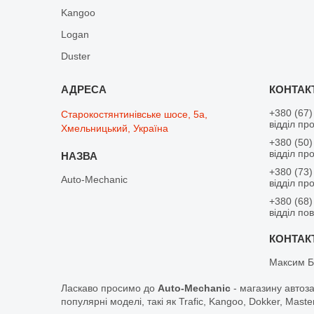
Kangoo
Logan
Duster
+380 (67)
Старокостянтинівське шосе, 5а,
відділ пр
Хмельницький, Україна
+380 (50)
відділ пр
+380 (73)
Auto-Mechanic
відділ пр
+380 (68)
відділ по
Максим Б
Ласкаво просимо до
Auto-Mechanic
- магазину автоз
популярні моделі, такі як Trafic, Kangoo, Dokker, Maste