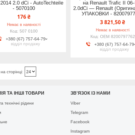
2014 2.0 dCi - AutoTechteile
на Renault Trafic II 06
- 5070100
2.0dCi — Renault (Оригин
УПАКОВКИ - 8200797
176 ₴
3 821,50 ₴
Немає в наявності
Немає в наявності
507 0100
OEM 8200797762
+380 (67) 757-64-79
відділ продажу
+380 (67) 757-64-79
відділ продажу
ІЯ ТА ІНШІ ТОВАРИ
ЗВ'ЯЗОК ІЗ НАМИ
а технічні рідини
Viber
и
Telegram
льне
Facebook
Іnstagram