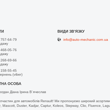
info@auto-mechanic.com.ua
 757-64-79
одажу
 468-05-76
одажу
 268-69-66
одажу
 158-55-45
вернень (viber)
огдан Діана Ірина В`ячеслав
апчастин для автомобілів Renault! Ми пропонуємо широкий асортим
r, Mascott, Duster, Kadjar, Captur, Koleos, Stepway, Clio, Fluence, La