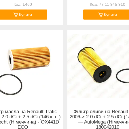
L460
77 11 945 910
Купити
Купити
р масла на Renault Trafic
Фільтр оливи на Renault 
2.0 dCi + 2.5 dCi (146 к. с.)
2006-> 2.0 dCi + 2.5 dCi (14
cht (Німеччина) - OX441D
— AutoMega (Німеччин
ECO
180042010