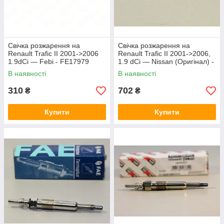
Свічка розжарення на
Свічка розжарення на
Renault Trafic II 2001->2006
Renault Trafic II 2001->2006,
1.9dCi — Febi - FE17979
1.9 dCi — Nissan (Оригінал) -
11065-00QAF
В наявності
В наявності
310
702
₴
₴
Купити
Купити