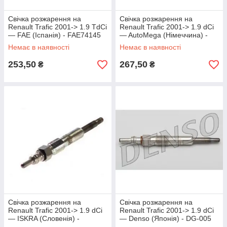
Свічка розжарення на
Свічка розжарення на
Renault Trafic 2001-> 1.9 TdCi
Renault Trafic 2001-> 1.9 dCi
— FAE (Іспанія) - FAE74145
— AutoMega (Німеччина) -
150106210
Немає в наявності
Немає в наявності
253,50
267,50
₴
₴
Свічка розжарення на
Свічка розжарення на
Renault Trafic 2001-> 1.9 dCi
Renault Trafic 2001-> 1.9 dCi
— ISKRA (Словенія) -
— Denso (Японія) - DG-005
11721825