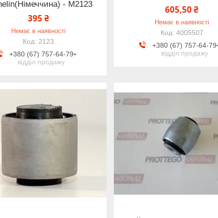
helin(Німеччина) - M2123
605,50 ₴
395 ₴
Немає в наявності
Немає в наявності
4005507
2123
+380 (67) 757-64-79
відділ продажу
+380 (67) 757-64-79
відділ продажу