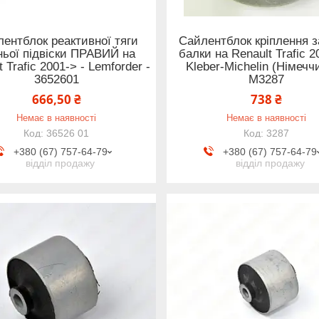
ентблок реактивної тяги
Сайлентблок кріплення з
ньої підвіски ПРАВИЙ на
балки на Renault Trafic 2
t Trafic 2001-> - Lemforder -
Kleber-Michelin (Німечч
3652601
M3287
666,50 ₴
738 ₴
Немає в наявності
Немає в наявності
36526 01
3287
+380 (67) 757-64-79
+380 (67) 757-64-79
відділ продажу
відділ продажу