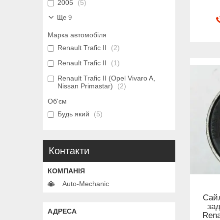
2005
5
Ще 9
Марка автомобіля
Renault Trafic II
2
Renault Trafic II
1
Renault Trafic II (Opel Vivaro A,
Nissan Primastar)
2
Об'єм
Будь який
5
Контакти
Auto-Mechanic
Сайл
зад
Rena