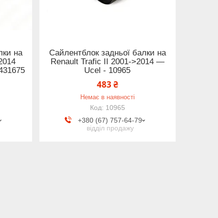
лки на
Сайлентблок задньої балки на
>2014
Renault Trafic II 2001->2014 —
0431675
Ucel - 10965
483 ₴
Немає в наявності
10965
+380 (67) 757-64-79
відділ продажу