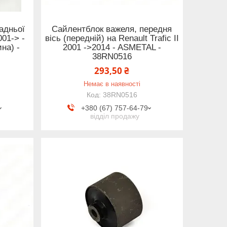
адньої
Сайлентблок важеля, передня
001-> -
вісь (передній) на Renault Trafic II
ина) -
2001 ->2014 - ASMETAL -
38RN0516
293,50 ₴
Немає в наявності
38RN0516
+380 (67) 757-64-79
відділ продажу