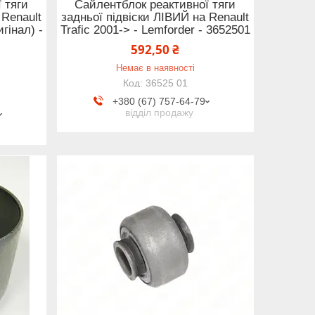
 тяги
Сайлентблок реактивної тяги
 Renault
задньої підвіски ЛІВИЙ на Renault
игінал) -
Trafic 2001-> - Lemforder - 3652501
592,50 ₴
Немає в наявності
36525 01
R
+380 (67) 757-64-79
відділ продажу