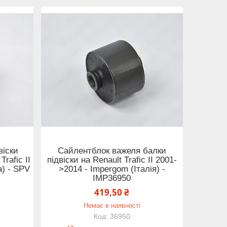
віски
Сайлентблок важеля балки
Trafic II
підвіски на Renault Trafic II 2001-
а) - SPV
>2014 - Impergom (Італія) -
IMP36950
419,50 ₴
Немає в наявності
36950