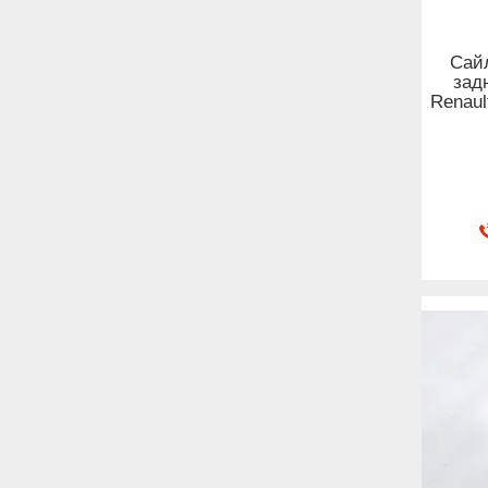
Сайл
зад
Renaul