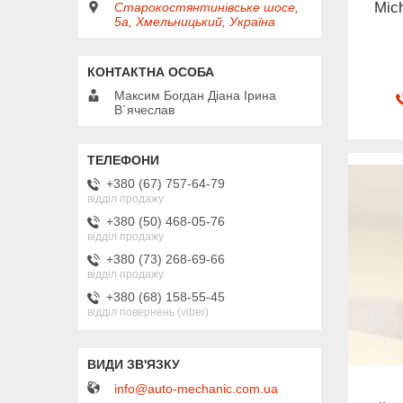
Mic
Старокостянтинівське шосе,
5а, Хмельницький, Україна
Максим Богдан Діана Ірина
В`ячеслав
+380 (67) 757-64-79
відділ продажу
+380 (50) 468-05-76
відділ продажу
+380 (73) 268-69-66
відділ продажу
+380 (68) 158-55-45
відділ повернень (viber)
info@auto-mechanic.com.ua