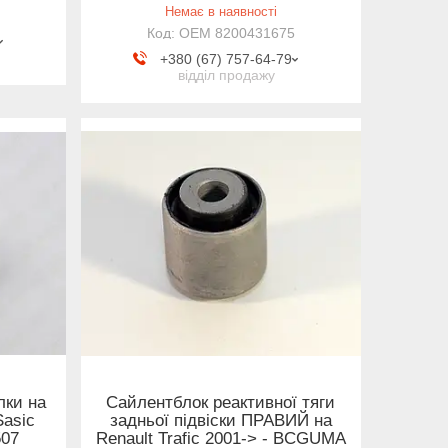
Немає в наявності
OEM 8200431675
+380 (67) 757-64-79
відділ продажу
лки на
Сайлентблок реактивної тяги
Sasic
задньої підвіски ПРАВИЙ на
507
Renault Trafic 2001-> - BCGUMA