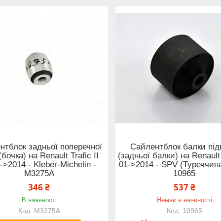
нтблок задньої поперечної
Сайлентблок балки під
(бочка) на Renault Trafic II
(задньої балки) на Renault 
->2014 - Kleber-Michelin -
01->2014 - SPV (Туреччин
M3275A
10965
346 ₴
537 ₴
В наявності
Немає в наявності
M3275A
10965