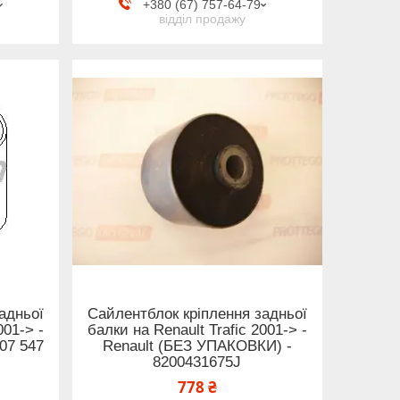
+380 (67) 757-64-79
відділ продажу
адньої
Сайлентблок кріплення задньої
001-> -
балки на Renault Trafic 2001-> -
207 547
Renault (БЕЗ УПАКОВКИ) -
8200431675J
778 ₴