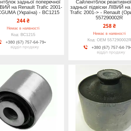
нтблок задньої поперечної
Сайлентблок реактивної
ІВИЙ на Renault Trafic 2001-
задньої підвіски ЛІВИЙ на
CGUMA (Україна) - BC1215
Trafic 2001-> - Renault (Ор
557290002R
244 ₴
258 ₴
Немає в наявності
Немає в наявності
BC1215
OEM 557290002
+380 (67) 757-64-79
відділ продажу
+380 (67) 757-64-79
відділ продажу