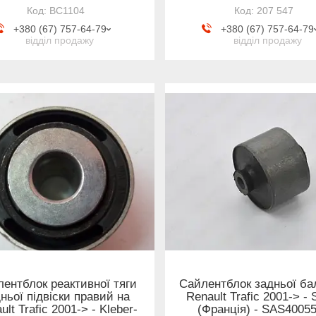
BC1104
207 547
+380 (67) 757-64-79
+380 (67) 757-64-79
відділ продажу
відділ продажу
ентблок реактивної тяги
Сайлентблок задньої ба
ньої підвіски правий на
Renault Trafic 2001-> - 
ult Trafic 2001-> - Kleber-
(Франція) - SAS4005