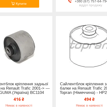
+380 (67) 757-64-79
Купити
відділ продажу
нтблок кріплення задньої
Сайлентблок кріплення з
на Renault Trafic 2001-> —
балки на Renault Trafic 2
GUMA (Україна) BC1104
Topran (Німеччина) - HP
416 ₴
494 ₴
Немає в наявності
Немає в наявності