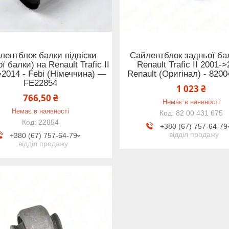
лентблок балки підвіски
Сайлентблок задньої ба
ї балки) на Renault Trafic II
Renault Trafic II 2001-
>2014 - Febi (Німеччина) —
Renault (Оригінал) - 820
FE22854
1 023 ₴
766,50 ₴
Немає в наявності
Немає в наявності
82 00 431 675
22854
+380 (67) 757-64-79
відділ продажу
+380 (67) 757-64-79
відділ продажу