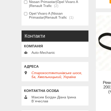
Nissan Primastar|Opel Vivaro A
|Renault Trafic
2
Opel Vivaro A |Nissan
Primastar|Renault Trafic
1
Контакти
Auto-Mechanic
Старокостянтинівське шосе,
5а, Хмельницький, Україна
Реме
200
(
Максим Богдан Діана Ірина
В`ячеслав