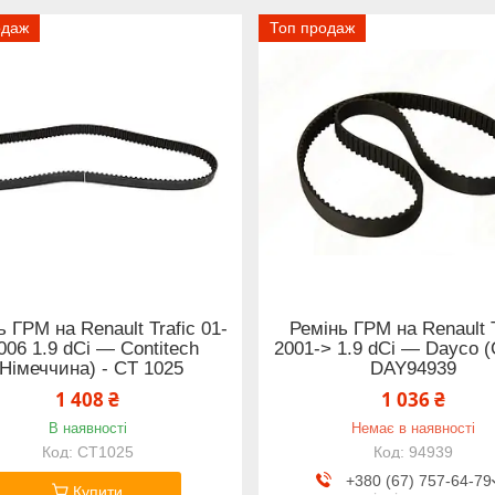
одаж
Топ продаж
ь ГРМ на Renault Trafic 01-
Ремінь ГРМ на Renault T
006 1.9 dCi — Contitech
2001-> 1.9 dCi — Dayco 
(Німеччина) - CT 1025
DAY94939
1 408 ₴
1 036 ₴
В наявності
Немає в наявності
CT1025
94939
+380 (67) 757-64-79
Купити