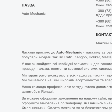
+380 (50)
відділ пр
+380 (73)
Auto-Mechanic
відділ пр
+380 (68)
відділ по
Максим Б
Ласкаво просимо до
Auto-Mechanic
- магазину автоз
популярні моделі, такі як Trafic, Kangoo, Dokker, Maste
У нас ви знайдете всі необхідні запчастини для вашого
приводи, гальма, елементи кермової системи, системи
Ми гарантуємо високу якість всіх наших запчастин і п
Ми пишаємося нашим широким асортиментом та власни
Наша команда професіоналів завжди готова допомогт
автомобіля Renault.
Ви можете оформити замовлення на нашому сайті, прос
оформити замовлення по телефону, зв'язавшись з нам
Хмельницький. Оплата можлива як за безготівковим ро