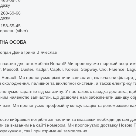
 468-05-76
одажу
 268-69-66
одажу
 158-55-45
вернень (viber)
огдан Діана Ірина В`ячеслав
апчастин для автомобілів Renault! Ми пропонуємо широкий асортим
r, Mascott, Duster, Kadjar, Captur, Koleos, Stepway, Clio, Fluence, La
 Renault. Ми пропонуємо різні типи запчастин, включаючи фільтри, д
 охолодження, паливної та вихлопної системи, а також електрику та
ропонуємо гарантію від магазину. У нас також є швидка доставка, 
м наявністю запчастин, що дозволяє нам забезпечити швидку обро
и вам. Ми пропонуємо професійну консультацію та допоможемо вам
то вибравши потрібні запчастини та вказавши необхідні деталі до
и за вказаним на сайті номером. Ми пропонуємо доставку Новою П
зрахунком, так і при отриманні замовлення.