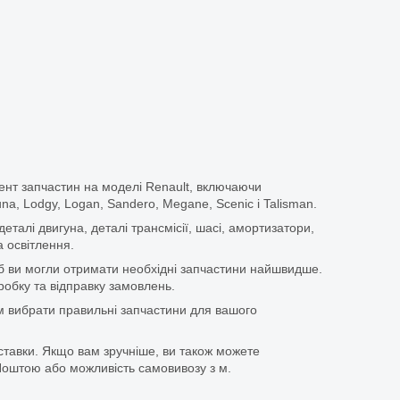
ент запчастин на моделі Renault, включаючи
guna, Lodgy, Logan, Sandero, Megane, Scenic і Talisman.
еталі двигуна, деталі трансмісії, шасі, амортизатори,
 освітлення.
щоб ви могли отримати необхідні запчастини найшвидше.
бку та відправку замовлень.
 вибрати правильні запчастини для вашого
ставки. Якщо вам зручніше, ви також можете
оштою або можливість самовивозу з м.