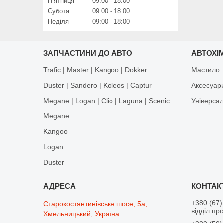
Пʼятниця
09:00
18:00
Субота
09:00
18:00
Неділя
09:00
18:00
ЗАПЧАСТИНИ ДО АВТО
АВТОХІМ
Trafic | Master | Kangoo | Dokker
Мастило т
Duster | Sandero | Koleos | Captur
Аксесуар
Megane | Logan | Clio | Laguna | Scenic
Універса
Megane
Kangoo
Logan
Duster
+380 (67)
Старокостянтинівське шосе, 5а,
відділ пр
Хмельницький, Україна