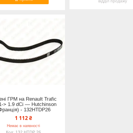
відділ продажу
ні ГРМ на Renault Trafic
1-> 1.9 dCi — Hutchinson
Франція) - 132HTDP26
1 112 ₴
Немає в наявності
132 HTDP 26