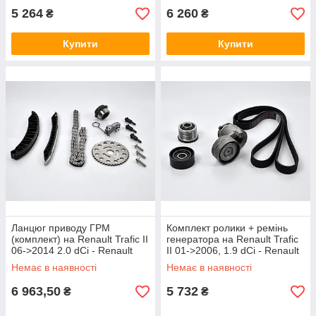
5 264
6 260
₴
₴
Купити
Купити
Ланцюг приводу ГРМ
Комплект ролики + ремінь
(комплект) на Renault Trafic II
генератора на Renault Trafic
06->2014 2.0 dCi - Renault
II 01->2006, 1.9 dCi - Renault
(Оригінал) - 130C12127R
(Оригінал) - 117208353R
Немає в наявності
Немає в наявності
6 963,50
5 732
₴
₴