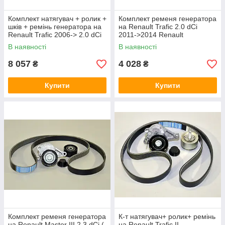
Комплект натягувач + ролик +
Комплект ременя генератора
шків + ремінь генератора на
на Renault Trafic 2.0 dCi
Renault Trafic 2006-> 2.0 dCi
2011->2014 Renault
(+AC) - 7701477344
(Оригінал) 117209389R
В наявності
В наявності
8 057
4 028
₴
₴
Купити
Купити
Комплект ременя генератора
К-т натягувач+ ролик+ ремінь
на Renault Master III 2.3 dCi (-
на Renault Trafic II