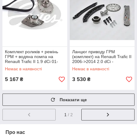
Комплект роликів + ремінь
Ланцюг приводу ГРМ
ГРМ + водяна помпа на
(комплект) на Renault Trafic II
Renault Trafic II 1.9 dCi 01-
2006->2014 2.0 dCi -
>14 — Gates (Бельгія) -
Metalcaucho (Іспанія) -
Немає в наявності
Немає в наявності
KP15552XS
MC06060
5 167
3 530
₴
₴
Показати ще
1
/ 2
Про нас