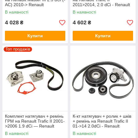
AC) 2010-> Renault
2011>2014, 2.0 dCi - Renault
(Оригінал) 117209389R
(Оригінал) - 117209956R
В наявності
В наявності
4 028
4 602
₴
₴
Купити
Купити
Топ продажів
Комплект натягувач + ремінь
К-кт натягувач + ролик + шків
ГРМ на Renault Trafic II 2001-
+ ремінь на Renault Trafic II
>2006 1.9 dCi — Renault
01->14 2.0dCi - Renault
(Оригінал) - 119A01877R
(Оригінал) - 7701477345
В наявності
В наявності