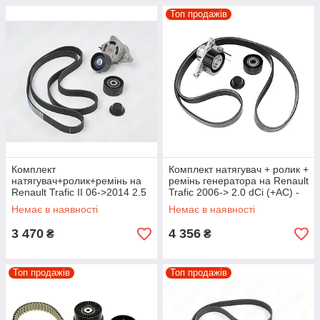
Топ продажів
Комплект
Комплект натягувач + ролик +
натягувач+ролик+ремінь на
ремінь генератора на Renault
Renault Trafic II 06->2014 2.5
Trafic 2006-> 2.0 dCi (+AC) -
dCi (+AC) - Renault
7701476645
Немає в наявності
Немає в наявності
(Оригінал) - 117204663R
3 470
4 356
₴
₴
Топ продажів
Топ продажів