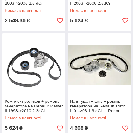
2003->2006 2.5 dCi —
II 2003->2006 2.5dCi —
Hutchinson - KH 153
Renault (Оригинал) -
Немає в наявності
Немає в наявності
7701475628
2 548,36
5 624
₴
₴
Комплект роликов + ремень
Натягувач + шків + ремінь
генератора на Renault Master
генератора на Renault Trafic
II 1998->2010 2.2dCi —
II 01->06 1.9 dCi — Renault
Renault (Оригинал) -
(Оригінал) - 117208883R
Немає в наявності
Немає в наявності
7701475628
5 624
4 608
₴
₴