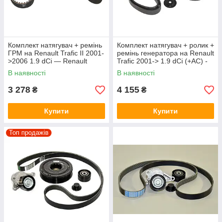
Комплект натягувач + ремінь
Комплект натягувач + ролик +
ГРМ на Renault Trafic II 2001-
ремінь генератора на Renault
>2006 1.9 dCi — Renault
Trafic 2001-> 1.9 dCi (+AC) -
(Оригінал) - 7701477048
117200713R
В наявності
В наявності
3 278
4 155
₴
₴
Купити
Купити
Топ продажів