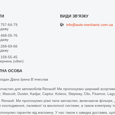
info@auto-mechanic.com.ua
 757-64-79
одажу
 468-05-76
одажу
 268-69-66
одажу
 158-55-45
вернень (viber)
огдан Діана Ірина В`ячеслав
апчастин для автомобілів Renault! Ми пропонуємо широкий асортим
r, Mascott, Duster, Kadjar, Captur, Koleos, Stepway, Clio, Fluence, La
 Renault. Ми пропонуємо різні типи запчастин, включаючи фільтри, д
 охолодження, паливної та вихлопної системи, а також електрику та
ропонуємо гарантію від магазину. У нас також є швидка доставка, 