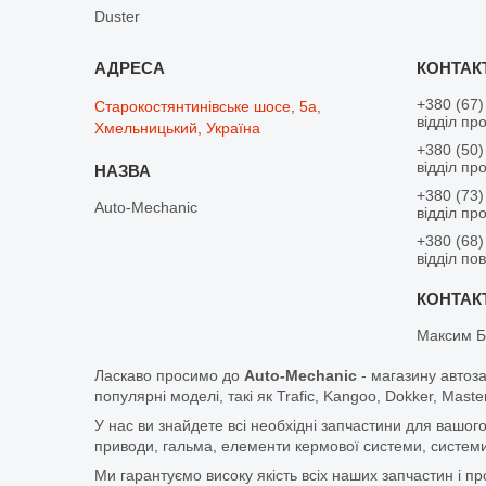
Duster
+380 (67)
Старокостянтинівське шосе, 5а,
відділ пр
Хмельницький, Україна
+380 (50)
відділ пр
+380 (73)
Auto-Mechanic
відділ пр
+380 (68)
відділ по
Максим Б
Ласкаво просимо до
Auto-Mechanic
- магазину автоз
популярні моделі, такі як Trafic, Kangoo, Dokker, Maste
У нас ви знайдете всі необхідні запчастини для вашого
приводи, гальма, елементи кермової системи, системи
Ми гарантуємо високу якість всіх наших запчастин і п