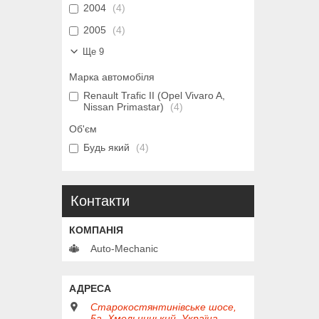
2004
4
2005
4
Ще 9
Марка автомобіля
Renault Trafic II (Opel Vivaro A,
Nissan Primastar)
4
Об'єм
Будь який
4
Контакти
Auto-Mechanic
Старокостянтинівське шосе,
5а, Хмельницький, Україна