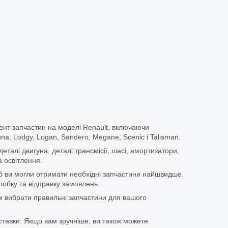
ент запчастин на моделі Renault, включаючи
guna, Lodgy, Logan, Sandero, Megane, Scenic і Talisman.
еталі двигуна, деталі трансмісії, шасі, амортизатори,
 освітлення.
щоб ви могли отримати необхідні запчастини найшвидше.
бку та відправку замовлень.
 вибрати правильні запчастини для вашого
ставки. Якщо вам зручніше, ви також можете