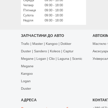
Середа
09:00
18:00
Четвер
09:00
18:00
Пʼятниця
09:00
18:00
Субота
09:00
18:00
Неділя
09:00
18:00
ЗАПЧАСТИНИ ДО АВТО
АВТОХІМ
Trafic | Master | Kangoo | Dokker
Мастило т
Duster | Sandero | Koleos | Captur
Аксесуар
Megane | Logan | Clio | Laguna | Scenic
Універса
Megane
Kangoo
Logan
Duster
+380 (67)