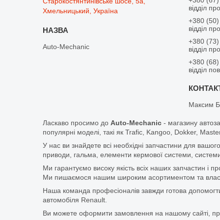
Старокостянтинівське шосе, 5а,
відділ пр
Хмельницький, Україна
+380 (50)
відділ пр
+380 (73)
Auto-Mechanic
відділ пр
+380 (68)
відділ по
Максим Б
Ласкаво просимо до
Auto-Mechanic
- магазину автоз
популярні моделі, такі як Trafic, Kangoo, Dokker, Maste
У нас ви знайдете всі необхідні запчастини для вашого
приводи, гальма, елементи кермової системи, системи
Ми гарантуємо високу якість всіх наших запчастин і п
Ми пишаємося нашим широким асортиментом та власни
Наша команда професіоналів завжди готова допомогт
автомобіля Renault.
Ви можете оформити замовлення на нашому сайті, прос