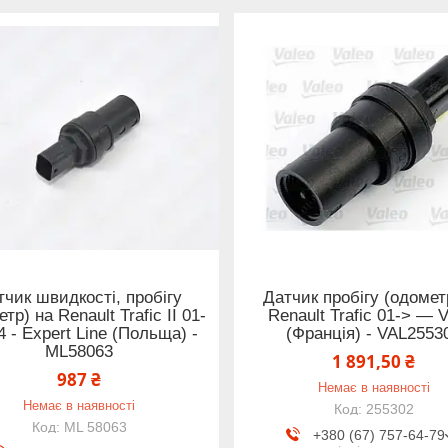
тчик швидкості, пробігу
Датчик пробігу (одомет
тр) на Renault Trafic II 01-
Renault Trafic 01-> — 
 - Expert Line (Польща) -
(Франція) - VAL2553
ML58063
1 891,50 ₴
987 ₴
Немає в наявності
Немає в наявності
255302
ML 58063
+380 (67) 757-64-79