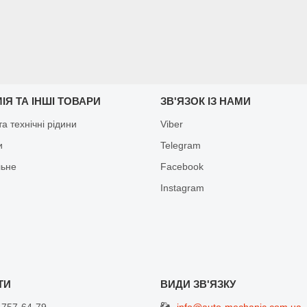
ІЯ ТА ІНШІ ТОВАРИ
ЗВ'ЯЗОК ІЗ НАМИ
а технічні рідини
Viber
и
Telegram
льне
Facebook
Іnstagram
info@auto-mechanic.com.ua
 757-64-79