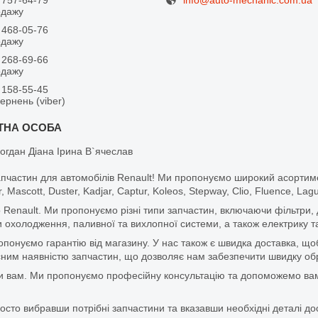
одажу
 468-05-76
одажу
 268-69-66
одажу
 158-55-45
вернень (viber)
огдан Діана Ірина В`ячеслав
апчастин для автомобілів Renault! Ми пропонуємо широкий асортим
r, Mascott, Duster, Kadjar, Captur, Koleos, Stepway, Clio, Fluence, La
 Renault. Ми пропонуємо різні типи запчастин, включаючи фільтри, д
 охолодження, паливної та вихлопної системи, а також електрику та
ропонуємо гарантію від магазину. У нас також є швидка доставка, 
м наявністю запчастин, що дозволяє нам забезпечити швидку обро
и вам. Ми пропонуємо професійну консультацію та допоможемо вам
то вибравши потрібні запчастини та вказавши необхідні деталі до