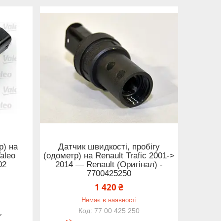
р) на
Датчик швидкості, пробігу
Valeo
(одометр) на Renault Trafic 2001->
02
2014 — Renault (Оригінал) -
7700425250
1 420 ₴
Немає в наявності
77 00 425 250