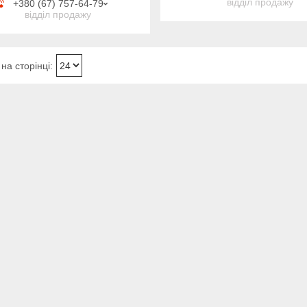
відділ продажу
+380 (67) 757-64-79
відділ продажу