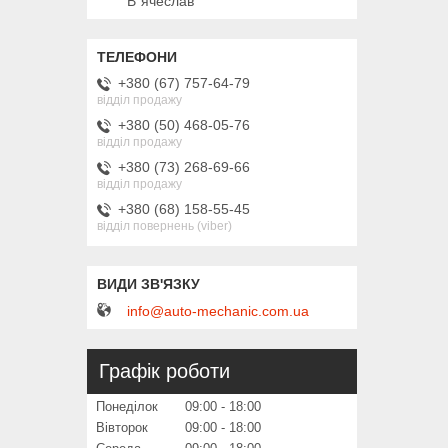
В`ячеслав
+380 (67) 757-64-79
відділ продажу
+380 (50) 468-05-76
відділ продажу
+380 (73) 268-69-66
відділ продажу
+380 (68) 158-55-45
відділ повернень (viber)
info@auto-mechanic.com.ua
Графік роботи
Понеділок
09:00
18:00
Вівторок
09:00
18:00