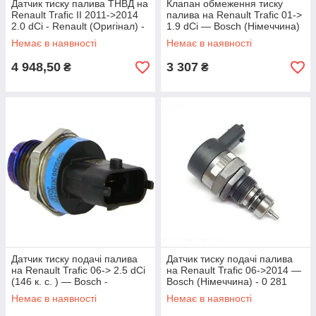
Датчик тиску палива ТНВД на
Клапан обмеження тиску
Renault Trafic II 2011->2014
палива на Renault Trafic 01->
2.0 dCi - Renault (Оригінал) -
1.9 dCi — Bosch (Німеччина)
166398000R
- 1110010017-
Немає в наявності
Немає в наявності
4 948,50
3 307
₴
₴
Датчик тиску подачі палива
Датчик тиску подачі палива
на Renault Trafic 06-> 2.5 dCi
на Renault Trafic 06->2014 —
(146 к. с. ) — Bosch -
Bosch (Німеччина) - 0 281
0281002915
002 800
Немає в наявності
Немає в наявності