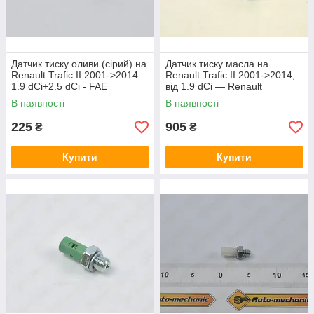
Датчик тиску оливи (сірий) на
Датчик тиску масла на
Renault Trafic II 2001->2014
Renault Trafic II 2001->2014,
1.9 dCi+2.5 dCi - FAE
від 1.9 dCi — Renault
(Іспанія) - FAE12636
(Оригінал) - 8200671279
В наявності
В наявності
225
905
₴
₴
Купити
Купити