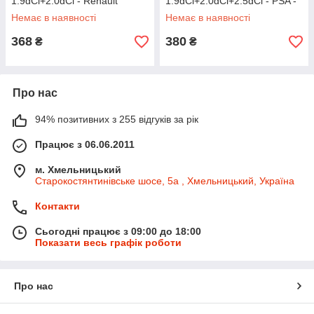
1.9dCi+2.0dCi - Renault
1.9dCi+2.0dCi+2.5dCi - PSA -
(Оригінал) БЕЗ УПАКОВКИ -
93198166
Немає в наявності
Немає в наявності
8200671272J
368
380
₴
₴
Про нас
94% позитивних з 255 відгуків за рік
Працює з 06.06.2011
м. Хмельницький
Старокостянтинівське шосе, 5а , Хмельницький, Україна
Контакти
Сьогодні працює з 09:00 до 18:00
Показати весь графік роботи
Про нас