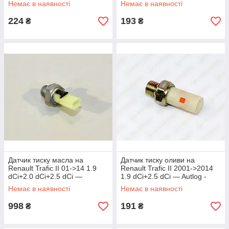
Немає в наявності
Немає в наявності
224
193
₴
₴
Датчик тиску масла на
Датчик тиску оливи на
Renault Trafic II 01->14 1.9
Renault Trafic II 2001->2014
dCi+2.0 dCi+2.5 dCi —
1.9 dCi+2.5 dCi — Autlog -
Renault (Оригінал) -
AS2137
Немає в наявності
Немає в наявності
8200671272
998
191
₴
₴