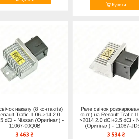
Купити
свічок накалу (8 контактів)
Реле свічок розжарюван
enault Trafic II 06->14 2.0
конт.) на Renault Trafic I
5 dCi - Nissan (Оригінал) -
>2014 2.0 dCi+2.5 dCi - 
11067-00Q0B
(Оригінал) - 11067-J
3 463 ₴
3 534 ₴