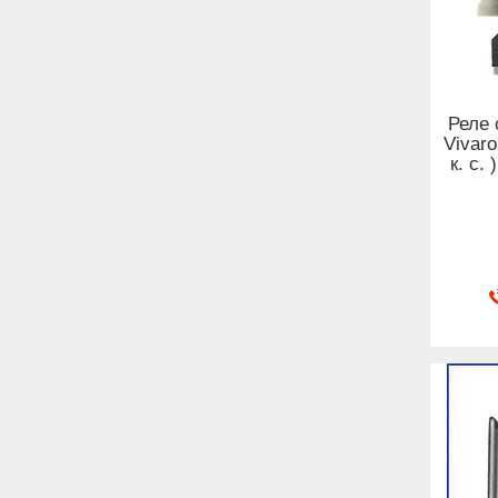
Реле 
Vivaro
к. с.