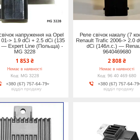
свічок напруження на Opel
Реле свічок накалу (7 кон
 01-> 1.9 dCi + 2.5 dCi (135
Renault Trafic 2006-> 2.0 d
 ) — Expert Line (Польща) -
dCi (146л.с.) — Renaul
MG 3228
9640469680
1 853 ₴
2 808 ₴
Немає в наявності
Немає в наявності
MG 3228
96 40 469 680
+380 (67) 757-64-79
+380 (67) 757-64-79
відділ продажу
відділ продажу