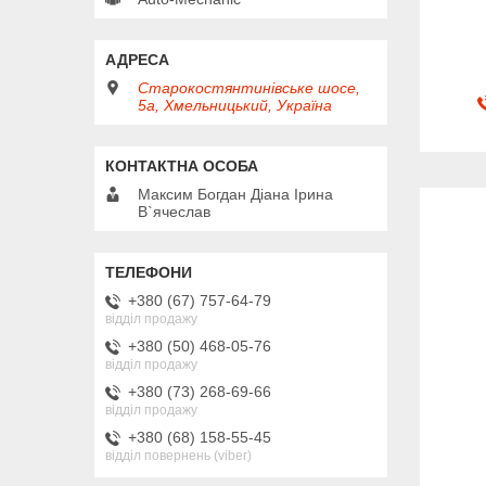
Старокостянтинівське шосе,
5а, Хмельницький, Україна
Максим Богдан Діана Ірина
В`ячеслав
+380 (67) 757-64-79
відділ продажу
+380 (50) 468-05-76
відділ продажу
+380 (73) 268-69-66
відділ продажу
+380 (68) 158-55-45
відділ повернень (viber)