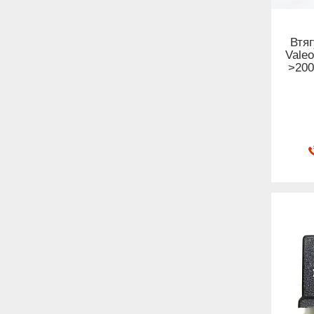
Втяг
Valeo
>200