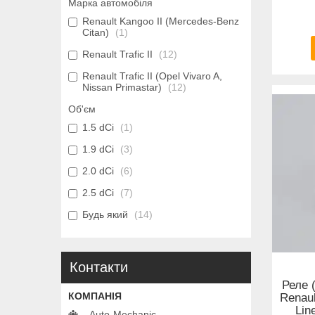
Марка автомобіля
Renault Kangoo II (Mercedes-Benz
Citan)
1
Renault Trafic II
12
Renault Trafic II (Opel Vivaro A,
Nissan Primastar)
12
Об'єм
1.5 dCi
1
1.9 dCi
3
2.0 dCi
6
2.5 dCi
7
Будь який
14
Контакти
Реле 
Renaul
Lin
Auto-Mechanic