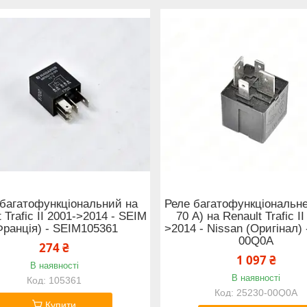
 багатофункціональний на
Реле багатофункціональне
 Trafic II 2001->2014 - SEIM
70 A) на Renault Trafic II
Франція) - SEIM105361
>2014 - Nissan (Оригінал) 
00Q0A
274 ₴
1 097 ₴
В наявності
В наявності
105361
25230-00Q0A
Купити