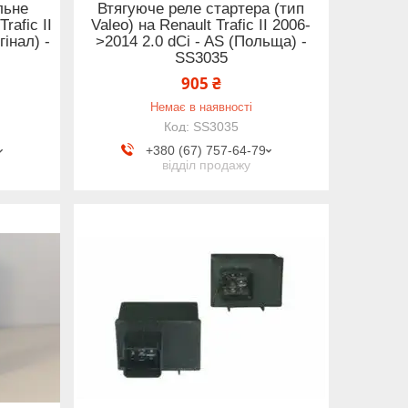
льне
Втягуюче реле стартера (тип
rafic II
Valeo) на Renault Trafic II 2006-
гінал) -
>2014 2.0 dCi - AS (Польща) -
SS3035
905 ₴
Немає в наявності
SS3035
+380 (67) 757-64-79
відділ продажу