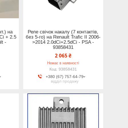
т.) на
Реле свічок накалу (7 контактів,
Ci + 2.5
без 5-го) на Renault Trafic II 2006-
t -
>2014 2.0dCi+2.5dCi - PSA -
93858431
2 065 ₴
Немає в наявності
93858431
+380 (67) 757-64-79
відділ продажу