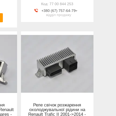
77 00 844 253
+380 (67) 757-64-79
відділ продажу
ння
Реле свічок розжарення
Renault
охолоджувальної рідини на
gares -
Renault Trafic II 2001->2014 -