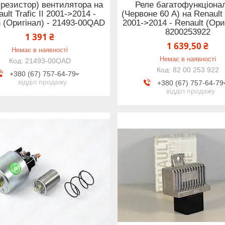
(резистор) вентилятора на
Реле багатофункціона
ult Trafic II 2001->2014 -
(Червоне 60 A) на Renault T
 (Оригінал) - 21493-00QAD
2001->2014 - Renault (Ори
8200253922
1 391 ₴
1 639,50 ₴
Немає в наявності
Немає в наявності
21493-00QAD
82 00 253 922
+380 (67) 757-64-79
відділ продажу
+380 (67) 757-64-79
відділ продажу