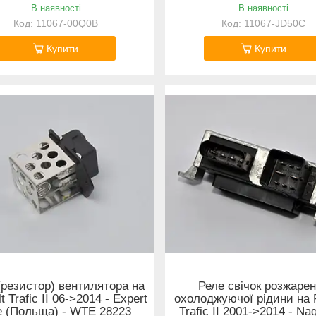
В наявності
В наявності
11067-00Q0B
11067-JD50C
Купити
Купити
(резистор) вентилятора на
Реле свічок розжаре
t Trafic II 06->2014 - Expert
охолоджуючої рідини на 
e (Польща) - WTE 28223
Trafic II 2001->2014 - Na