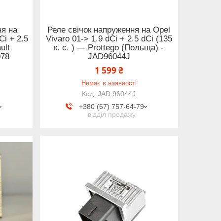
ня на
Реле свічок напруження на Opel
Ci + 2.5
Vivaro 01-> 1.9 dCi + 2.5 dCi (135
ult
к. с. ) — Prottego (Польща) -
078
JAD96044J
1 599 ₴
Немає в наявності
JAD 96044J
+380 (67) 757-64-79
відділ продажу