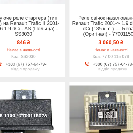
уюче реле стартера (тип
Реле свічок накалюван
) на Renault Trafic II 2001-
Renault Trafic 2001-> 1.9 d
6 1.9 dCi - AS (Польща) -
dCi (135 к. с.) — Rena
SS3030
(Оригінал) - 7700115
846 ₴
3 060,50 ₴
Немає в наявності
Немає в наявності
SS3030
77 00 115 078
+380 (67) 757-64-79
+380 (67) 757-64-79
відділ продажу
відділ продажу