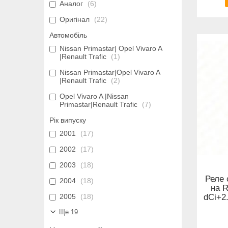
Аналог
6
Оригінал
22
Автомобіль
Nissan Primastar| Opel Vivaro A
|Renault Trafic
1
Nissan Primastar|Opel Vivaro A
|Renault Trafic
2
Opel Vivaro A |Nissan
Primastar|Renault Trafic
7
Рік випуску
2001
17
2002
17
2003
18
Реле 
2004
18
на R
2005
18
dCi+2.
Ще 19