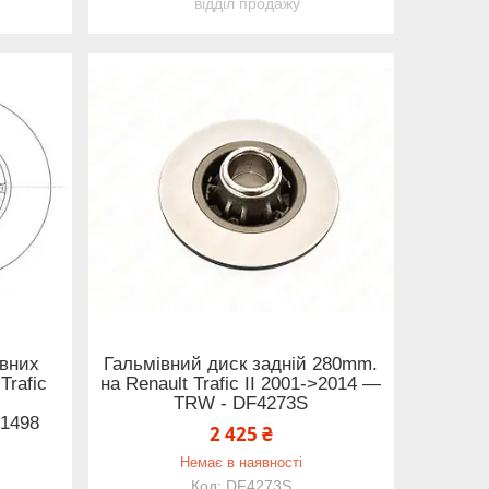
відділ продажу
івних
Гальмівний диск задній 280mm.
Trafic
на Renault Trafic II 2001->2014 —
TRW - DF4273S
F1498
2 425 ₴
Немає в наявності
DF4273S