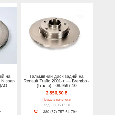
ій на
Гальмівний диск задній на
- Nissan
Renault Trafic 2001-> — Brembo -
0QAG
(Італія) - 08.9597.10
2 856,50 ₴
Немає в наявності
08.9597.10
+380 (67) 757-64-79