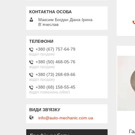
Максим Богдан Діана Ірина
В`ячеслав
+380 (67) 757-64-79
відділ продажу
+380 (50) 468-05-76
відділ продажу
+380 (73) 268-69-66
відділ продажу
+380 (68) 158-55-45
відділ повернень (viber)
info@auto-mechanic.com.ua
Га