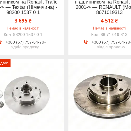
ипником на Renault Trafic
підшипником на Renault 
-> — Textar (Німеччина) -
2001-> — RENAULT (Motr
98200 1537 0 1
8671019313
3 695 ₴
4 512 ₴
Немає в наявності
Немає в наявності
98200 1537 0 1
86 71 019 313
+380 (67) 757-64-79
+380 (67) 757-64-79
відділ продажу
відділ продажу
одаж