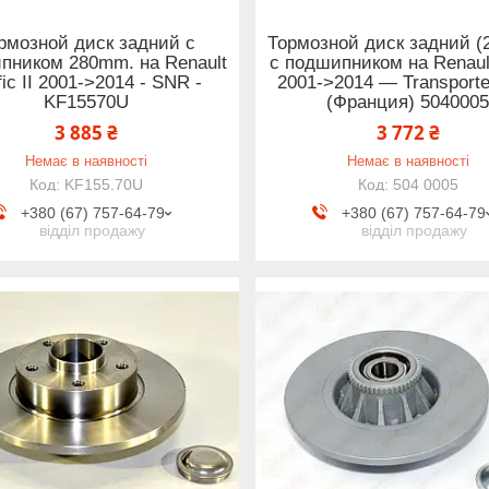
рмозной диск задний с
Тормозной диск задний 
пником 280mm. на Renault
с подшипником на Renault
fic II 2001->2014 - SNR -
2001->2014 — Transporte
KF15570U
(Франция) 504000
3 885 ₴
3 772 ₴
Немає в наявності
Немає в наявності
KF155.70U
504 0005
+380 (67) 757-64-79
+380 (67) 757-64-79
відділ продажу
відділ продажу