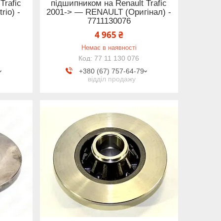
Trafic
підшипником на Renault Trafic
io) -
2001-> — RENAULT (Оригінал) -
7711130076
4 965 ₴
Немає в наявності
77 11 130 076
+380 (67) 757-64-79
відділ продажу