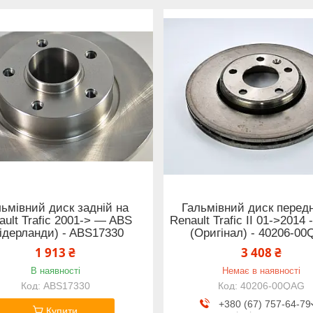
ьмівний диск задній на
Гальмівний диск передн
ault Trafic 2001-> — ABS
Renault Trafic II 01->2014 
ідерланди) - ABS17330
(Оригінал) - 40206-0
1 913 ₴
3 408 ₴
В наявності
Немає в наявності
ABS17330
40206-00QAG
+380 (67) 757-64-79
Купити