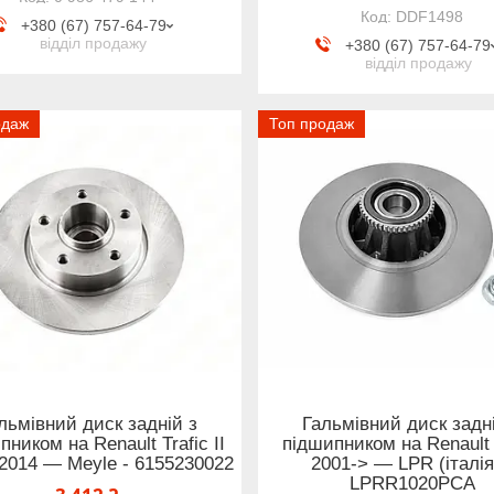
DDF1498
+380 (67) 757-64-79
відділ продажу
+380 (67) 757-64-79
відділ продажу
одаж
Топ продаж
льмівний диск задній з
Гальмівний диск задн
пником на Renault Trafic II
підшипником на Renault 
2014 — Meyle - 6155230022
2001-> — LPR (італія
LPRR1020PCA