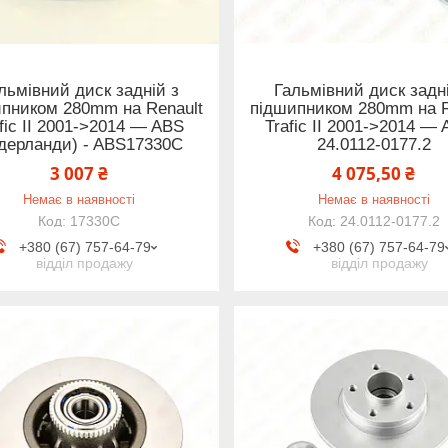
льмівний диск задній з
Гальмівний диск задн
пником 280mm на Renault
підшипником 280mm на R
fic II 2001->2014 — ABS
Trafic II 2001->2014 — 
ідерланди) - ABS17330C
24.0112-0177.2
3 007 ₴
4 075,50 ₴
Немає в наявності
Немає в наявності
17330C
24.0112-0177.2
+380 (67) 757-64-79
+380 (67) 757-64-79
відділ продажу
відділ продажу