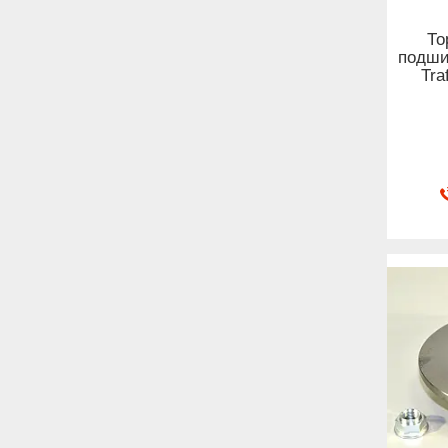
То
подши
Tra