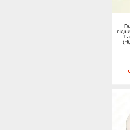
Га
підши
Tra
(Н