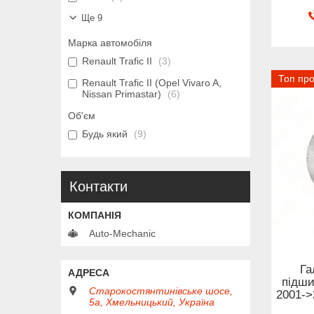
Ще 9
Марка автомобіля
Renault Trafic II
3
Топ пр
Renault Trafic II (Opel Vivaro A,
Nissan Primastar)
6
Об'єм
Будь який
9
Контакти
Auto-Mechanic
Га
підши
Старокостянтинівське шосе,
2001->
5а, Хмельницький, Україна