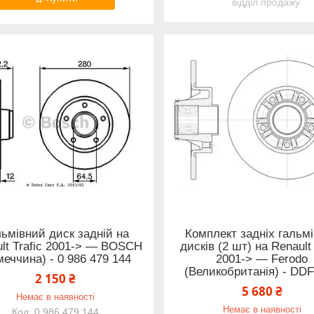
відділ продажу
ьмівний диск задній на
Комплект задніх гальм
lt Trafic 2001-> — BOSCH
дисків (2 шт) на Renault 
меччина) - 0 986 479 144
2001-> — Ferodo
(Великобританія) - DD
2 150 ₴
5 680 ₴
Немає в наявності
Немає в наявності
0 986 479 144