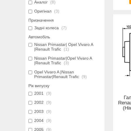
Аналог
8
Оригінал
3
Призначення
Задні колеса
7
Автомобіль
Nissan Primastar| Opel Vivaro A
|Renault Trafic
1
Nissan Primastar|Opel Vivaro A
|Renault Trafic
3
Opel Vivaro A |Nissan
Primastar|Renault Trafic
9
Рік випуску
2001
9
Гал
2002
9
Renau
(Ні
2003
9
2004
9
2005
9