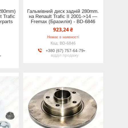
(280mm)
Гальмівний диск задній 280mm.
 Trafic
на Renault Trafic II 2001->14 —
rparts
Fremax (Бразилія) - BD-6846
5
923,24 ₴
Немає в наявності
BD-6846
+380 (67) 757-64-79
відділ продажу