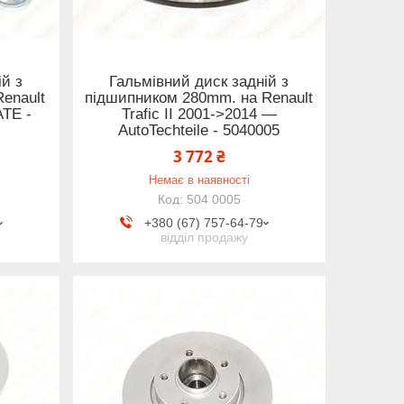
ій з
Гальмівний диск задній з
enault
підшипником 280mm. на Renault
ATE -
Trafic II 2001->2014 —
AutoTechteile - 5040005
3 772 ₴
Немає в наявності
504 0005
+380 (67) 757-64-79
відділ продажу