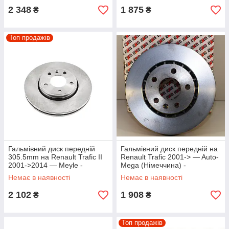
2 348
1 875
₴
₴
Топ продажів
Гальмівний диск передній
Гальмівний диск передній на
305.5mm на Renault Trafic II
Renault Trafic 2001-> — Auto-
2001->2014 — Meyle -
Mega (Німеччина) -
6155210014
120051610
Немає в наявності
Немає в наявності
2 102
1 908
₴
₴
Топ продажів