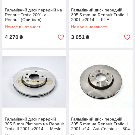
Гальмівний диск передній на
Гальмівний диск передній
Renault Trafic 2001-> —
305.5 mm на Renault Trafic II
Renault (Оригінал) -
2001->2014 — FTE
7711130077
(Німеччина) - BS5469
Немає в наявності
Немає в наявності
4 270
3 051
₴
₴
Гальмівний диск передній
Гальмівний диск передній
305.5 mm Platinum на Renault
305.5 mm на Renault Trafic II
Trafic II 2001->2014 — Meyle
2001->14 - AutoTechteile - 504
(Німеччина) -
0003