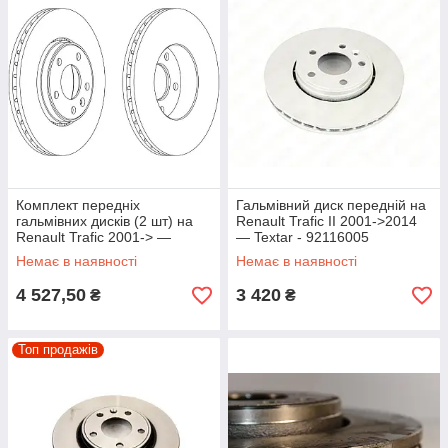
Комплект передніх
Гальмівний диск передній на
гальмівних дисків (2 шт) на
Renault Trafic II 2001->2014
Renault Trafic 2001-> —
— Textar - 92116005
Ferodo (Великобританія) -
Немає в наявності
Немає в наявності
DDF1204
4 527,50
3 420
₴
₴
Топ продажів