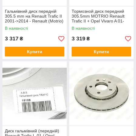
Гальмівний диск передній
Тормозной диск передний
305.5 mm на Renault Trafic II
305.5mm MOTRIO Renault
2001->2014 - Renault (Motrio)
Trafic II + Opel Vivaro A 01-
- 8671017102
>14
В наявності
В наявності
3 317
3 319
₴
₴
Купити
Купити
Диск гальмівний (передній)
Renault Trafic I -01 / Opel