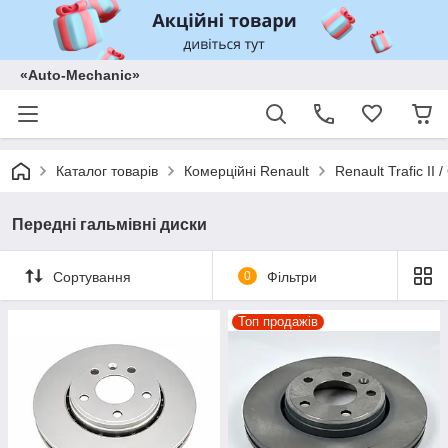
«Auto-Mechanic»
Каталог товарів
Комерційні Renault
Renault Trafic II
Передні гальмівні диски
Сортування
0
Фільтри
Топ продажів