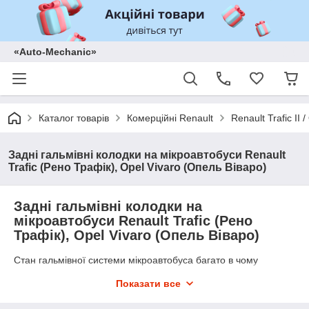
«Auto-Mechanic»
Каталог товарів
Комерційні Renault
Renault Trafic II
Задні гальмівні колодки на мікроавтобуси Renault
Trafic (Рено Трафік), Opel Vivaro (Опель Віваро)
Задні гальмівні колодки на
мікроавтобуси Renault Trafic (Рено
Трафік), Opel Vivaro (Опель Віваро)
Стан гальмівної системи мікроавтобуса багато в чому
визначається якістю гальмівних колодок. Якісні
гальмівні
Показати все
колодки
не тільки забезпечать тривалий термін експлуатації
гальмівної системи, але і збережуть гальмівний барабан