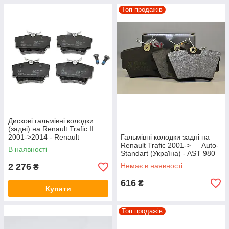
Топ продажів
Дискові гальмівні колодки
(задні) на Renault Trafic II
2001->2014 - Renault
Гальмівні колодки задні на
(Оригінал) - 440607091R
Renault Trafic 2001-> — Auto-
В наявності
Standart (Україна) - AST 980
2 276
Немає в наявності
₴
616
₴
Купити
Топ продажів