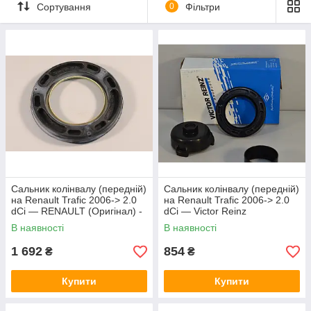
Сортування
0
Фільтри
Сальник колінвалу (передній)
Сальник колінвалу (передній)
на Renault Trafic 2006-> 2.0
на Renault Trafic 2006-> 2.0
dCi — RENAULT (Оригінал) -
dCi — Victor Reinz
7701476858
(Німеччина) - 81-38518-00
В наявності
В наявності
1 692
854
₴
₴
Купити
Купити