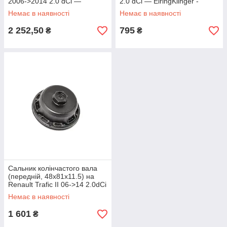
2006->2014 2.0 dCi —
2.0 dCi — ElringKlinger -
Corteco - CO19036732B
EL260320
Немає в наявності
Немає в наявності
2 252,50
795
₴
₴
Сальник колінчастого вала
(передній, 48x81x11.5) на
Renault Trafic II 06->14 2.0dCi
- Opel (Оригінал) - 93161608
Немає в наявності
1 601
₴