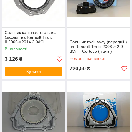
Сальник колінчастого вала
(задній) на Renault Trafic
II 2006->2014 2.0dCi —
Сальник колінвалу (передній)
Nissan (Оригінал) — 12279-
на Renault Trafic 2006-> 2.0
В наявності
00Q0G
dCi — Corteco (Італія) -
CO19036731
3 126
Немає в наявності
₴
720,50
₴
Купити