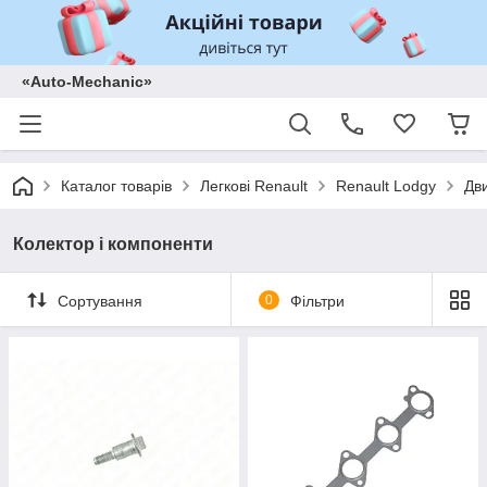
«Auto-Mechanic»
Каталог товарів
Легкові Renault
Renault Lodgy
Дв
Колектор і компоненти
Сортування
0
Фільтри