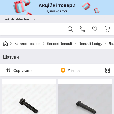
«Auto-Mechanic»
Каталог товарів
Легкові Renault
Renault Lodgy
Дв
Шатуни
Сортування
0
Фільтри