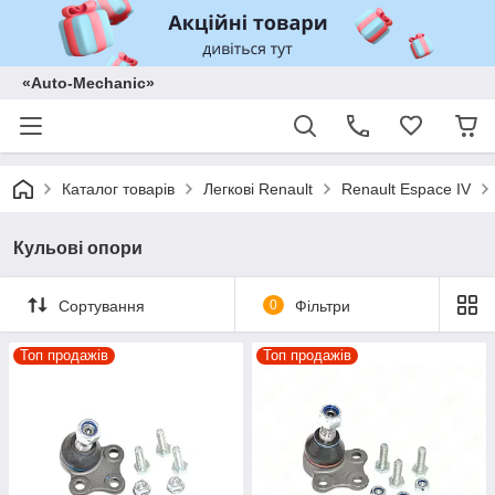
«Auto-Mechanic»
Каталог товарів
Легкові Renault
Renault Espace IV
Кульові опори
Сортування
0
Фільтри
Топ продажів
Топ продажів