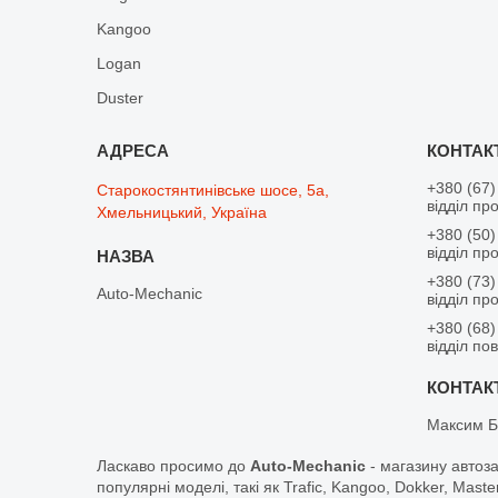
Kangoo
Logan
Duster
+380 (67)
Старокостянтинівське шосе, 5а,
відділ пр
Хмельницький, Україна
+380 (50)
відділ пр
+380 (73)
Auto-Mechanic
відділ пр
+380 (68)
відділ по
Максим Б
Ласкаво просимо до
Auto-Mechanic
- магазину автоз
популярні моделі, такі як Trafic, Kangoo, Dokker, Maste