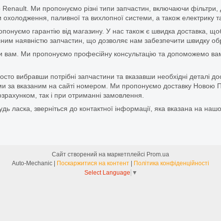
 Renault. Ми пропонуємо різні типи запчастин, включаючи фільтри, д
 охолодження, паливної та вихлопної системи, а також електрику та
ропонуємо гарантію від магазину. У нас також є швидка доставка, 
м наявністю запчастин, що дозволяє нам забезпечити швидку обро
и вам. Ми пропонуємо професійну консультацію та допоможемо вам
то вибравши потрібні запчастини та вказавши необхідні деталі до
и за вказаним на сайті номером. Ми пропонуємо доставку Новою П
зрахунком, так і при отриманні замовлення.
дь ласка, зверніться до контактної інформації, яка вказана на нашо
Сайт створений на маркетплейсі
Prom.ua
Auto-Mechanic |
Поскаржитися на контент
|
Політика конфіденційності
Select Language
▼