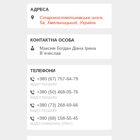
Старокостянтинівське шосе,
5а, Хмельницький, Україна
Максим Богдан Діана Ірина
В`ячеслав
+380 (67) 757-64-79
відділ продажу
+380 (50) 468-05-76
відділ продажу
+380 (73) 268-69-66
відділ продажу
+380 (68) 158-55-45
відділ повернень (viber)