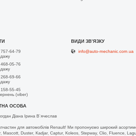
info@auto-mechanic.com.ua
 757-64-79
одажу
 468-05-76
одажу
 268-69-66
одажу
 158-55-45
вернень (viber)
огдан Діана Ірина В`ячеслав
апчастин для автомобілів Renault! Ми пропонуємо широкий асортим
r, Mascott, Duster, Kadjar, Captur, Koleos, Stepway, Clio, Fluence, La