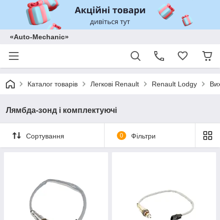
«Auto-Mechanic»
Каталог товарів
Легкові Renault
Renault Lodgy
Ви
Лямбда-зонд і комплектуючі
Сортування
0
Фільтри