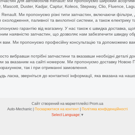
апчастин для автомобілів Renault! Ми пропонуємо широкий асортим
r, Mascott, Duster, Kadjar, Captur, Koleos, Stepway, Clio, Fluence, La
 Renault. Ми пропонуємо різні типи запчастин, включаючи фільтри, д
 охолодження, паливної та вихлопної системи, а також електрику та
ропонуємо гарантію від магазину. У нас також є швидка доставка, 
м наявністю запчастин, що дозволяє нам забезпечити швидку обро
и вам. Ми пропонуємо професійну консультацію та допоможемо вам
то вибравши потрібні запчастини та вказавши необхідні деталі до
и за вказаним на сайті номером. Ми пропонуємо доставку Новою П
зрахунком, так і при отриманні замовлення.
дь ласка, зверніться до контактної інформації, яка вказана на нашо
Сайт створений на маркетплейсі
Prom.ua
Auto-Mechanic |
Поскаржитися на контент
|
Політика конфіденційності
Select Language
▼