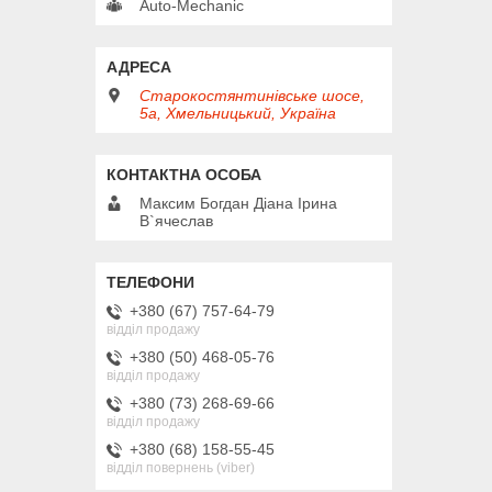
Auto-Mechanic
Старокостянтинівське шосе,
5а, Хмельницький, Україна
Максим Богдан Діана Ірина
В`ячеслав
+380 (67) 757-64-79
відділ продажу
+380 (50) 468-05-76
відділ продажу
+380 (73) 268-69-66
відділ продажу
+380 (68) 158-55-45
відділ повернень (viber)