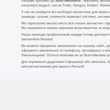
Ласкаво просимо до
Auto-Mechanic
- магазину автоз
популярні моделі, такі як Trafic, Kangoo, Dokker, Maste
У нас ви знайдете всі необхідні запчастини для вашого
приводи, гальма, елементи кермової системи, системи
Ми гарантуємо високу якість всіх наших запчастин і п
Ми пишаємося нашим широким асортиментом та власни
Наша команда професіоналів завжди готова допомогт
автомобіля Renault.
Ви можете оформити замовлення на нашому сайті, прос
оформити замовлення по телефону, зв'язавшись з нам
Хмельницький. Оплата можлива як за безготівковим ро
Для отримання додаткової інформації або запитань, бу
автозапчастинами для вашого Renault!