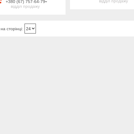
відділ продажу
+380 (67) 757-64-79
відділ продажу