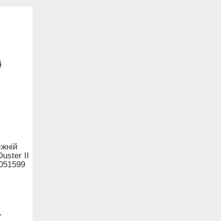
ижній
uster II
5051599