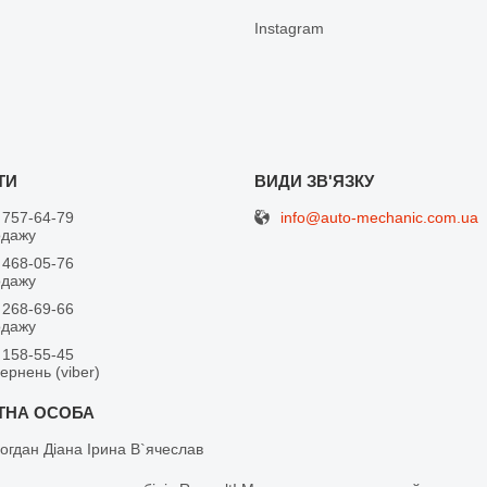
Іnstagram
info@auto-mechanic.com.ua
 757-64-79
одажу
 468-05-76
одажу
 268-69-66
одажу
 158-55-45
вернень (viber)
огдан Діана Ірина В`ячеслав