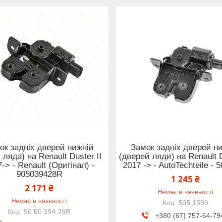
ок задніх дверей нижній
Замок задніх дверей н
 ляда) на Renault Duster II
(дверей ляди) на Renault D
-> - Renault (Оригінал) -
2017 -> - AutoTechteile - 
905039428R
1 245 ₴
2 171 ₴
Немає в наявності
Немає в наявності
505 1599
90 50 394 28R
+380 (67) 757-64-79