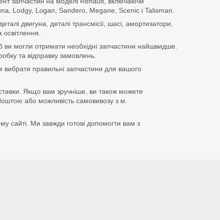
ент запчастин на моделі Renault, включаючи
guna, Lodgy, Logan, Sandero, Megane, Scenic і Talisman.
еталі двигуна, деталі трансмісії, шасі, амортизатори,
 освітлення.
щоб ви могли отримати необхідні запчастини найшвидше.
бку та відправку замовлень.
 вибрати правильні запчастини для вашого
ставки. Якщо вам зручніше, ви також можете
оштою або можливість самовивозу з м.
му сайті. Ми завжди готові допомогти вам з