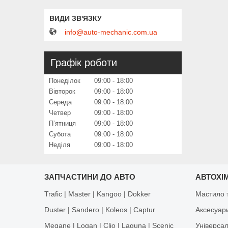
info@auto-mechanic.com.ua
Графік роботи
Понеділок
09:00
18:00
Вівторок
09:00
18:00
Середа
09:00
18:00
Четвер
09:00
18:00
Пʼятниця
09:00
18:00
Субота
09:00
18:00
Неділя
09:00
18:00
ЗАПЧАСТИНИ ДО АВТО
АВТОХІМ
Trafic | Master | Kangoo | Dokker
Мастило т
Duster | Sandero | Koleos | Captur
Аксесуар
Megane | Logan | Clio | Laguna | Scenic
Універса