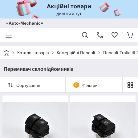
«Auto-Mechanic»
Каталог товарів
Комерційні Renault
Renault Trafic II
Перемикач склопідйомників
Сортування
0
Фільтри