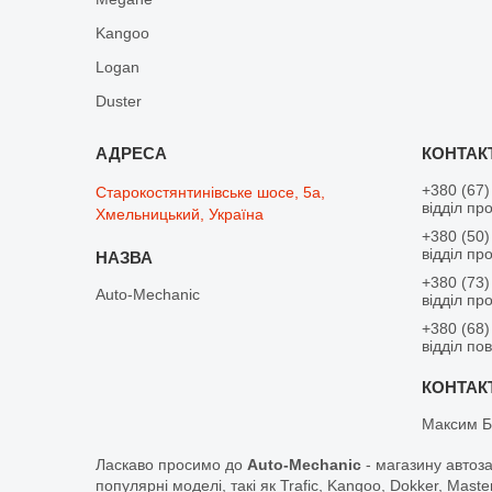
Kangoo
Logan
Duster
+380 (67)
Старокостянтинівське шосе, 5а,
відділ пр
Хмельницький, Україна
+380 (50)
відділ пр
+380 (73)
Auto-Mechanic
відділ пр
+380 (68)
відділ по
Максим Б
Ласкаво просимо до
Auto-Mechanic
- магазину автоз
популярні моделі, такі як Trafic, Kangoo, Dokker, Maste