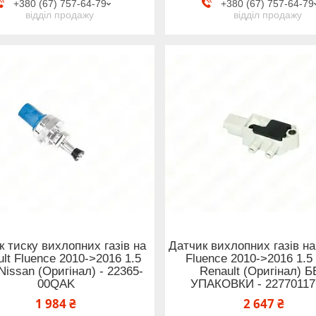
+380 (67) 757-64-79
+380 (67) 757-64-79
відділ продажу
відділ продажу
к тиску вихлопних газів на
Датчик вихлопних газів на
lt Fluence 2010->2016 1.5
Fluence 2010->2016 1.5 
 Nissan (Оригінал) - 22365-
Renault (Оригінал) 
00QAK
УПАКОВКИ - 2277011
1 984 ₴
2 647 ₴