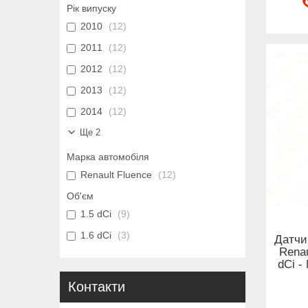
Рік випуску
2010
12
2011
12
2012
12
2013
12
2014
12
Ще 2
Марка автомобіля
Renault Fluence
12
Об'єм
1.5 dCi
9
1.6 dCi
3
Датчи
Renau
dCi -
Контакти