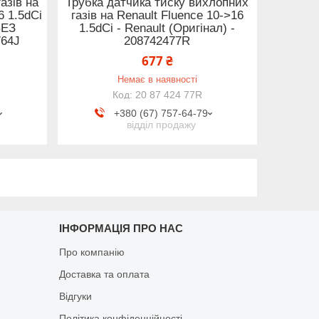
азів на
Трубка датчика тиску вихлопних
6 1.5dCi
газів на Renault Fluence 10->16
БЕЗ
1.5dCi - Renault (Оригінал) -
764J
208742477R
677 ₴
Немає в наявності
20 87 424 77R
+380 (67) 757-64-79
відділ продажу
ІНФОРМАЦІЯ ПРО НАС
Про компанію
Доставка та оплата
Відгуки
Політика конфіденційності