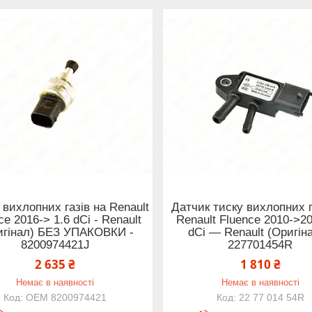
 вихлопних газів на Renault
Датчик тиску вихлопних г
ce 2016-> 1.6 dCi - Renault
Renault Fluence 2010->20
игінал) БЕЗ УПАКОВКИ -
dCi — Renault (Оригіна
8200974421J
227701454R
2 635 ₴
1 810 ₴
Немає в наявності
Немає в наявності
OEM 8200974421
22 77 014 54R