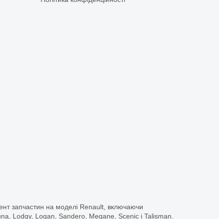
ент запчастин на моделі Renault, включаючи
guna, Lodgy, Logan, Sandero, Megane, Scenic і Talisman.