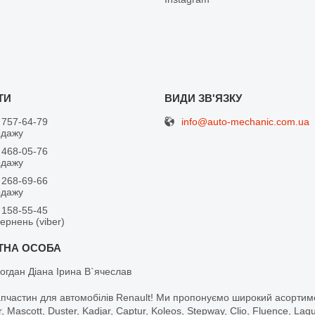
info@auto-mechanic.com.ua
 757-64-79
одажу
 468-05-76
одажу
 268-69-66
одажу
 158-55-45
вернень (viber)
огдан Діана Ірина В`ячеслав
апчастин для автомобілів Renault! Ми пропонуємо широкий асортим
r, Mascott, Duster, Kadjar, Captur, Koleos, Stepway, Clio, Fluence, La