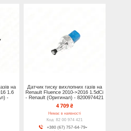
азів на
Датчик тиску вихлопних газів на
16 1.6
Renault Fluence 2010->2016 1.5dCi
л) -
- Renault (Оригинал) - 8200974421
4 709 ₴
Немає в наявності
82 00 974 421
+380 (67) 757-64-79