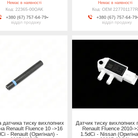
Немає в наявності
Немає в наявності
22365-00QAK
OEM 227701177
+380 (67) 757-64-79
+380 (67) 757-64-79
відділ продажу
відділ продажу
а датчика тиску вихлопних
Датчик тиску вихлопних г
 на Renault Fluence 10 ->16
Renault Fluence 2010-
Ci - Renault (Оригінал) -
1.5dCi - Nissan (Оригін