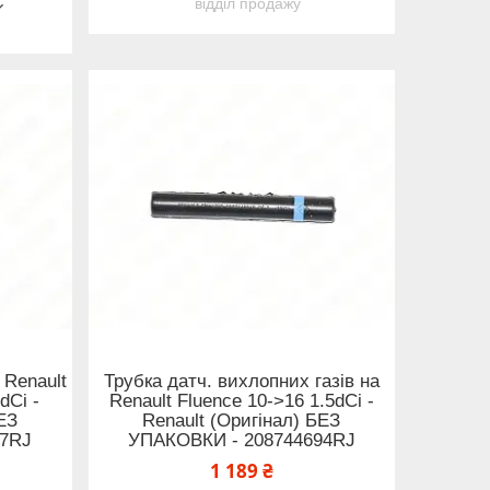
відділ продажу
 Renault
Трубка датч. вихлопних газів на
dCi -
Renault Fluence 10->16 1.5dCi -
БЕЗ
Renault (Оригінал) БЕЗ
77RJ
УПАКОВКИ - 208744694RJ
1 189 ₴