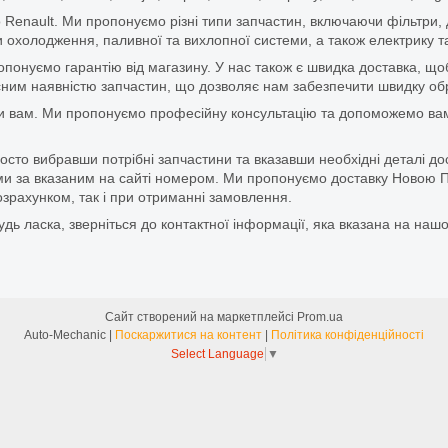
 Renault. Ми пропонуємо різні типи запчастин, включаючи фільтри, д
 охолодження, паливної та вихлопної системи, а також електрику та
ропонуємо гарантію від магазину. У нас також є швидка доставка, 
м наявністю запчастин, що дозволяє нам забезпечити швидку обро
и вам. Ми пропонуємо професійну консультацію та допоможемо вам
то вибравши потрібні запчастини та вказавши необхідні деталі до
и за вказаним на сайті номером. Ми пропонуємо доставку Новою П
зрахунком, так і при отриманні замовлення.
дь ласка, зверніться до контактної інформації, яка вказана на нашо
Сайт створений на маркетплейсі
Prom.ua
Auto-Mechanic |
Поскаржитися на контент
|
Політика конфіденційності
Select Language
▼