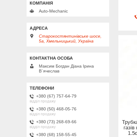
Auto-Mechanic
Старокостянтинівське шосе,
5а, Хмельницький, Україна
Максим Богдан Діана Ірина
В`ячеслав
+380 (67) 757-64-79
відділ продажу
+380 (50) 468-05-76
відділ продажу
+380 (73) 268-69-66
Трубк
відділ продажу
газів
1.5d
+380 (68) 158-55-45