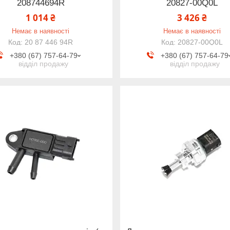
208744694R
20827-00Q0L
1 014 ₴
3 426 ₴
Немає в наявності
Немає в наявності
20 87 446 94R
20827-00Q0L
+380 (67) 757-64-79
+380 (67) 757-64-79
відділ продажу
відділ продажу