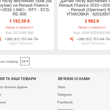
 тиску вихлопних газів (на
Датчик тиску вихлопних г
трубки) на Renault Fluence
Renault Fluence 2010->201
->2016 1.6dCi - NTY - ECS-
- Renault (Оригінал) 
RE-000
УПАКОВКИ - 8201000
1 192,50 ₴
2 982 ₴
Немає в наявності
Немає в наявності
ECS-RE-000
OEM 8201000764
+380 (67) 757-64-79
+380 (67) 757-64-79
відділ продажу
відділ продажу
ІЯ ТА ІНШІ ТОВАРИ
ЗВ'ЯЗОК ІЗ НАМИ
а технічні рідини
Viber
и
Telegram
льне
Facebook
Іnstagram