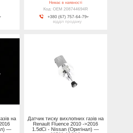
Немає в наявності
R
OEM 208744694R
+380 (67) 757-64-79
відділ продажу
азів на
Датчик тиску вихлопних газів на
>2016
Renault Fluence 2010 ->2016
ал) —
1.5dCi - Nissan (Оригінал) —