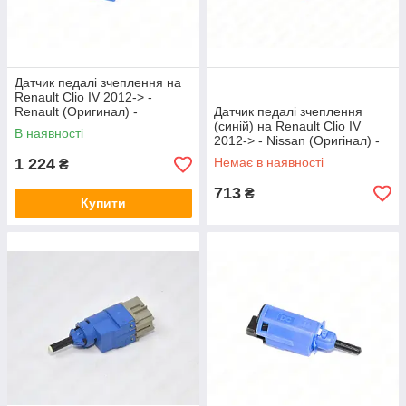
Датчик педалі зчеплення на
Renault Clio IV 2012-> -
Renault (Оригинал) -
Датчик педалі зчеплення
253256730R
(синій) на Renault Clio IV
В наявності
2012-> - Nissan (Оригінал) -
25325-00Q0A
1 224
Немає в наявності
₴
713
₴
Купити