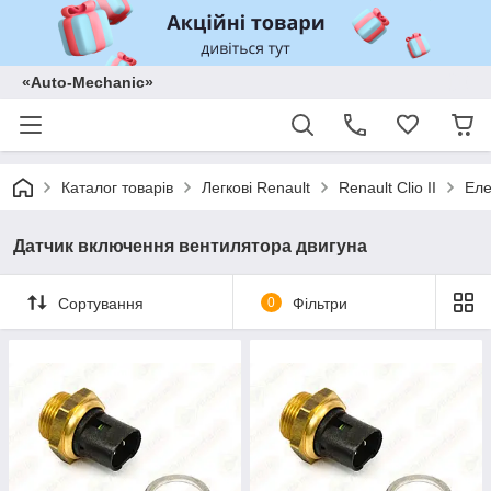
«Auto-Mechanic»
Каталог товарів
Легкові Renault
Renault Clio II
Еле
Датчик включення вентилятора двигуна
Сортування
0
Фільтри