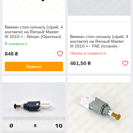
Вмикач стоп-сигналу (сірий, 4
контакти) на Renault Master
III 2010-> - Nissan (Оригінал)
Вмикач стоп-сигналу (сірий, 4
- 25320-00Q0A
контакти) на Renault Master
В наявності
III 2010-> - FAE (Іспанія) -
FAE24902
846
Немає в наявності
₴
461,50
₴
Купити