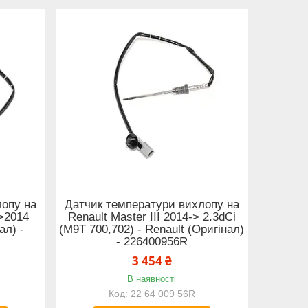
лопу на
Датчик температури вихлопу на
->2014
Renault Master III 2014-> 2.3dCi
ал) -
(M9T 700,702) - Renault (Оригінал)
- 226400956R
3 454 ₴
В наявності
22 64 009 56R