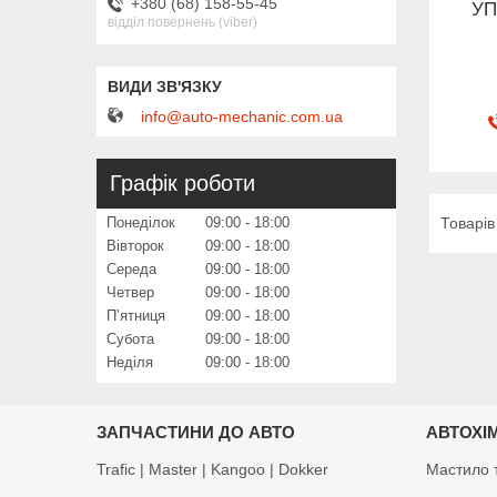
+380 (68) 158-55-45
УП
відділ повернень (viber)
info@auto-mechanic.com.ua
Графік роботи
Понеділок
09:00
18:00
Вівторок
09:00
18:00
Середа
09:00
18:00
Четвер
09:00
18:00
Пʼятниця
09:00
18:00
Субота
09:00
18:00
Неділя
09:00
18:00
ЗАПЧАСТИНИ ДО АВТО
АВТОХІМ
Trafic | Master | Kangoo | Dokker
Мастило т