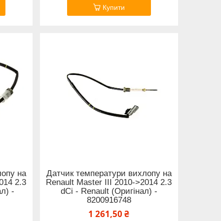
Купити
лопу на
Датчик температури вихлопу на
014 2.3
Renault Master III 2010->2014 2.3
л) -
dCi - Renault (Оригінал) -
8200916748
1 261,50 ₴