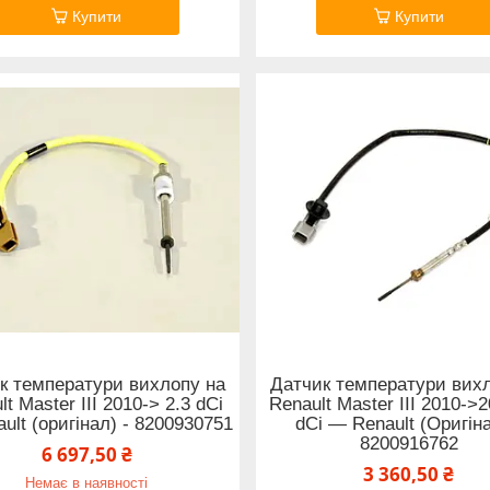
Купити
Купити
к температури вихлопу на
Датчик температури вих
lt Master III 2010-> 2.3 dCi
Renault Master III 2010->2
ult (оригінал) - 8200930751
dCi — Renault (Оригіна
8200916762
6 697,50 ₴
3 360,50 ₴
Немає в наявності