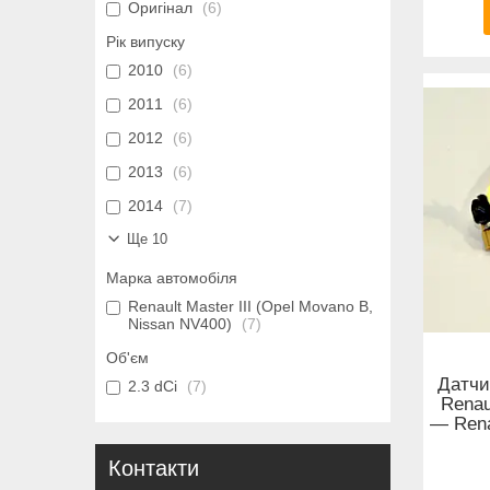
Оригінал
6
Рік випуску
2010
6
2011
6
2012
6
2013
6
2014
7
Ще 10
Марка автомобіля
Renault Master III (Opel Movano B,
Nissan NV400)
7
Об'єм
Датчи
2.3 dCi
7
Renau
— Rena
Контакти