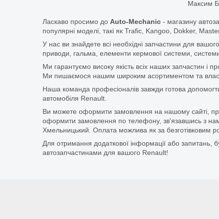
Максим Б
Ласкаво просимо до
Auto-Mechanic
- магазину автоз
популярні моделі, такі як Trafic, Kangoo, Dokker, Maste
У нас ви знайдете всі необхідні запчастини для вашого
приводи, гальма, елементи кермової системи, системи
Ми гарантуємо високу якість всіх наших запчастин і п
Ми пишаємося нашим широким асортиментом та власни
Наша команда професіоналів завжди готова допомогт
автомобіля Renault.
Ви можете оформити замовлення на нашому сайті, прос
оформити замовлення по телефону, зв'язавшись з нам
Хмельницький. Оплата можлива як за безготівковим ро
Для отримання додаткової інформації або запитань, бу
автозапчастинами для вашого Renault!