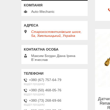
Auto-Mechanic
Старокостянтинівське шосе,
5а, Хмельницький, Україна
Максим Богдан Діана Ірина
В`ячеслав
+380 (67) 757-64-79
відділ продажу
+380 (50) 468-05-76
відділ продажу
Датчи
+380 (73) 268-69-66
Renau
відділ продажу
R