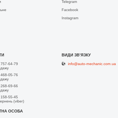
и
Telegram
льне
Facebook
Іnstagram
info@auto-mechanic.com.ua
 757-64-79
одажу
 468-05-76
одажу
 268-69-66
одажу
 158-55-45
вернень (viber)