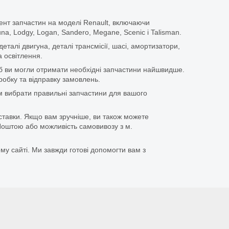
ент запчастин на моделі Renault, включаючи
guna, Lodgy, Logan, Sandero, Megane, Scenic і Talisman.
еталі двигуна, деталі трансмісії, шасі, амортизатори,
 освітлення.
щоб ви могли отримати необхідні запчастини найшвидше.
бку та відправку замовлень.
 вибрати правильні запчастини для вашого
ставки. Якщо вам зручніше, ви також можете
оштою або можливість самовивозу з м.
му сайті. Ми завжди готові допомогти вам з