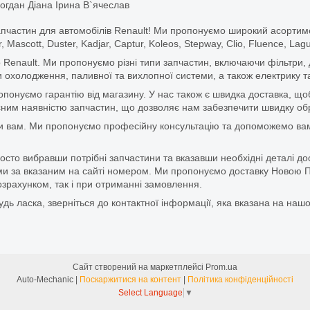
огдан Діана Ірина В`ячеслав
апчастин для автомобілів Renault! Ми пропонуємо широкий асортим
r, Mascott, Duster, Kadjar, Captur, Koleos, Stepway, Clio, Fluence, La
 Renault. Ми пропонуємо різні типи запчастин, включаючи фільтри, д
 охолодження, паливної та вихлопної системи, а також електрику та
ропонуємо гарантію від магазину. У нас також є швидка доставка, 
м наявністю запчастин, що дозволяє нам забезпечити швидку обро
и вам. Ми пропонуємо професійну консультацію та допоможемо вам
то вибравши потрібні запчастини та вказавши необхідні деталі до
и за вказаним на сайті номером. Ми пропонуємо доставку Новою П
зрахунком, так і при отриманні замовлення.
дь ласка, зверніться до контактної інформації, яка вказана на нашо
Сайт створений на маркетплейсі
Prom.ua
Auto-Mechanic |
Поскаржитися на контент
|
Політика конфіденційності
Select Language
▼