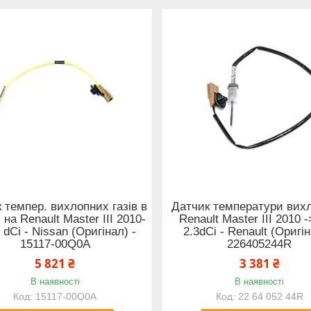
 темпер. вихлопних газів в
Датчик температури вих
і на Renault Master III 2010-
Renault Master III 2010 
3 dCi - Nissan (Оригінал) -
2.3dCi - Renault (Оригін
15117-00Q0A
226405244R
5 821 ₴
3 381 ₴
В наявності
В наявності
15117-00Q0A
22 64 052 44R