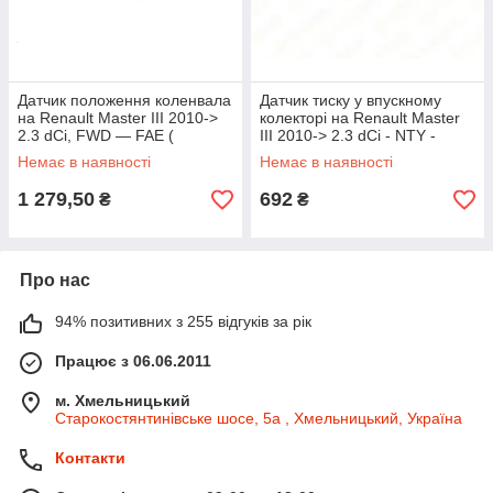
Датчик положення коленвала
Датчик тиску у впускному
на Renault Master III 2010->
колекторі на Renault Master
2.3 dCi, FWD — FAE (
III 2010-> 2.3 dCi - NTY -
Іспанія) - FAE79253
ECM-NS-000
Немає в наявності
Немає в наявності
1 279,50
692
₴
₴
Про нас
94% позитивних з 255 відгуків за рік
Працює з 06.06.2011
м. Хмельницький
Старокостянтинівське шосе, 5а , Хмельницький, Україна
Контакти