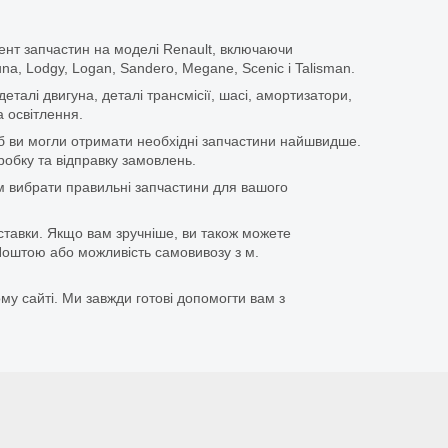
ент запчастин на моделі Renault, включаючи
guna, Lodgy, Logan, Sandero, Megane, Scenic і Talisman.
еталі двигуна, деталі трансмісії, шасі, амортизатори,
 освітлення.
щоб ви могли отримати необхідні запчастини найшвидше.
бку та відправку замовлень.
 вибрати правильні запчастини для вашого
ставки. Якщо вам зручніше, ви також можете
оштою або можливість самовивозу з м.
му сайті. Ми завжди готові допомогти вам з