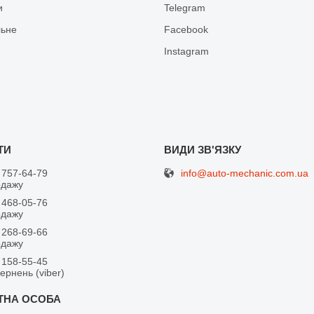
и
Telegram
льне
Facebook
Іnstagram
info@auto-mechanic.com.ua
 757-64-79
одажу
 468-05-76
одажу
 268-69-66
одажу
 158-55-45
вернень (viber)