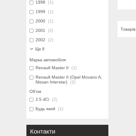
1998
1
1999
1
2000
1
2001
2
2002
2
Ще 8
Марка автомобіля
Renault Master II
1
Renault Master II (Opel Movano A,
Nissan Interstar)
2
Об'єм
2.5 dCi
2
Будь який
1
Контакти