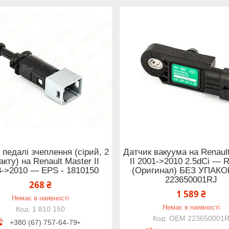
 педалі зчеплення (сірий, 2
Датчик вакуума на Renaul
акту) на Renault Master II
II 2001->2010 2.5dCi — R
8->2010 — EPS - 1810150
(Оригинал) БЕЗ УПАКО
223650001RJ
268 ₴
1 589 ₴
Немає в наявності
Немає в наявності
1 810 150
OEM 223650001
+380 (67) 757-64-79