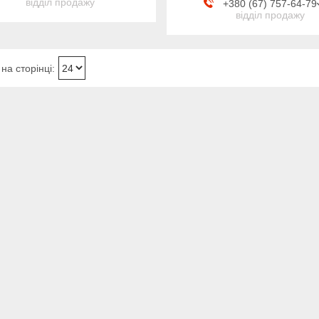
відділ продажу
+380 (67) 757-64-79
відділ продажу