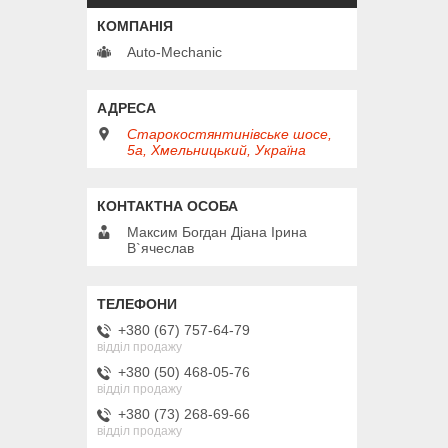
Auto-Mechanic
Старокостянтинівське шосе,
5а, Хмельницький, Україна
Максим Богдан Діана Ірина
В`ячеслав
+380 (67) 757-64-79
відділ продажу
+380 (50) 468-05-76
відділ продажу
+380 (73) 268-69-66
відділ продажу