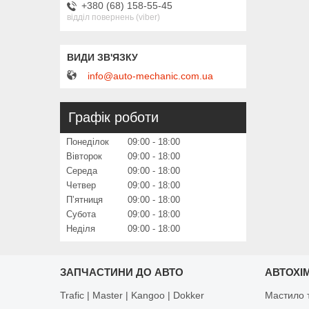
+380 (68) 158-55-45
відділ повернень (viber)
info@auto-mechanic.com.ua
Графік роботи
Понеділок
09:00
18:00
Вівторок
09:00
18:00
Середа
09:00
18:00
Четвер
09:00
18:00
Пʼятниця
09:00
18:00
Субота
09:00
18:00
Неділя
09:00
18:00
ЗАПЧАСТИНИ ДО АВТО
АВТОХІМ
Trafic | Master | Kangoo | Dokker
Мастило т