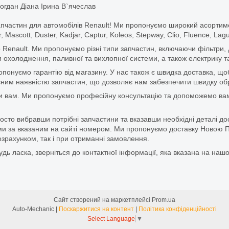
огдан Діана Ірина В`ячеслав
апчастин для автомобілів Renault! Ми пропонуємо широкий асортим
r, Mascott, Duster, Kadjar, Captur, Koleos, Stepway, Clio, Fluence, La
 Renault. Ми пропонуємо різні типи запчастин, включаючи фільтри, д
 охолодження, паливної та вихлопної системи, а також електрику та
ропонуємо гарантію від магазину. У нас також є швидка доставка, 
м наявністю запчастин, що дозволяє нам забезпечити швидку обро
и вам. Ми пропонуємо професійну консультацію та допоможемо вам
то вибравши потрібні запчастини та вказавши необхідні деталі до
и за вказаним на сайті номером. Ми пропонуємо доставку Новою П
зрахунком, так і при отриманні замовлення.
дь ласка, зверніться до контактної інформації, яка вказана на нашо
Сайт створений на маркетплейсі
Prom.ua
Auto-Mechanic |
Поскаржитися на контент
|
Політика конфіденційності
Select Language
▼