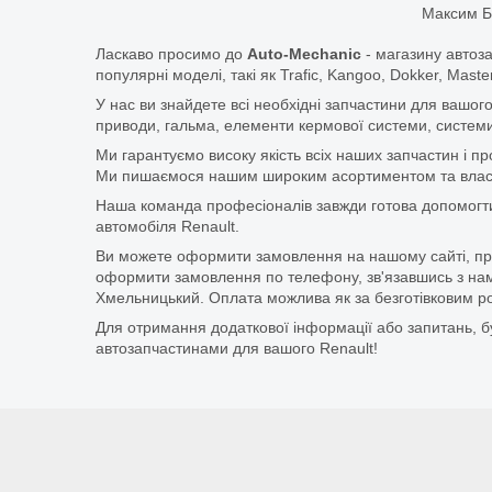
Максим Б
Ласкаво просимо до
Auto-Mechanic
- магазину автоз
популярні моделі, такі як Trafic, Kangoo, Dokker, Maste
У нас ви знайдете всі необхідні запчастини для вашого
приводи, гальма, елементи кермової системи, системи
Ми гарантуємо високу якість всіх наших запчастин і п
Ми пишаємося нашим широким асортиментом та власни
Наша команда професіоналів завжди готова допомогт
автомобіля Renault.
Ви можете оформити замовлення на нашому сайті, прос
оформити замовлення по телефону, зв'язавшись з нам
Хмельницький. Оплата можлива як за безготівковим ро
Для отримання додаткової інформації або запитань, бу
автозапчастинами для вашого Renault!