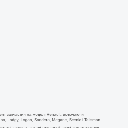
ент запчастин на моделі Renault, включаючи
guna, Lodgy, Logan, Sandero, Megane, Scenic і Talisman.
еталі двигуна, деталі трансмісії, шасі, амортизатори,