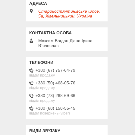
Старокостянтинівське шосе,
5а, Хмельницький, Україна
Максим Богдан Діана Ірина
В`ячеслав
+380 (67) 757-64-79
відділ продажу
+380 (50) 468-05-76
відділ продажу
+380 (73) 268-69-66
відділ продажу
+380 (68) 158-55-45
відділ повернень (viber)