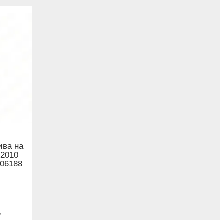
ива на
>2010
006188