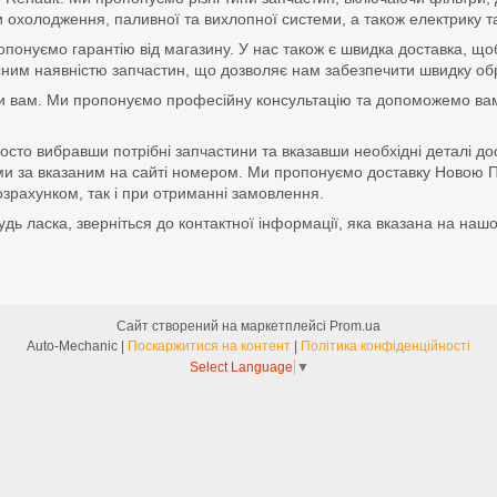
 охолодження, паливної та вихлопної системи, а також електрику та
ропонуємо гарантію від магазину. У нас також є швидка доставка, 
м наявністю запчастин, що дозволяє нам забезпечити швидку обро
и вам. Ми пропонуємо професійну консультацію та допоможемо вам
то вибравши потрібні запчастини та вказавши необхідні деталі до
и за вказаним на сайті номером. Ми пропонуємо доставку Новою П
зрахунком, так і при отриманні замовлення.
дь ласка, зверніться до контактної інформації, яка вказана на нашо
Сайт створений на маркетплейсі
Prom.ua
Auto-Mechanic |
Поскаржитися на контент
|
Політика конфіденційності
Select Language
▼