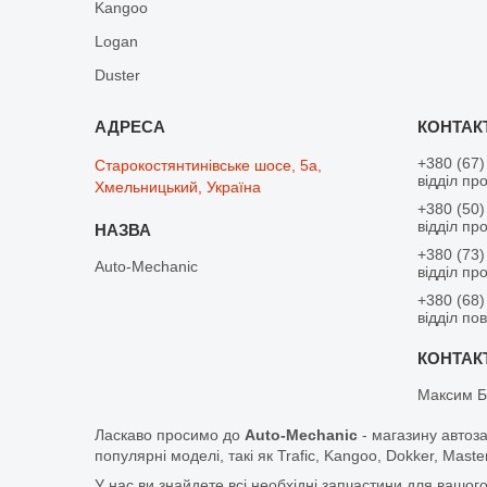
Kangoo
Logan
Duster
+380 (67)
Старокостянтинівське шосе, 5а,
відділ пр
Хмельницький, Україна
+380 (50)
відділ пр
+380 (73)
Auto-Mechanic
відділ пр
+380 (68)
відділ по
Максим Б
Ласкаво просимо до
Auto-Mechanic
- магазину автоз
популярні моделі, такі як Trafic, Kangoo, Dokker, Maste
У нас ви знайдете всі необхідні запчастини для вашого