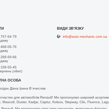
info@auto-mechanic.com.ua
 757-64-79
одажу
 468-05-76
одажу
 268-69-66
одажу
 158-55-45
вернень (viber)
огдан Діана Ірина В`ячеслав
апчастин для автомобілів Renault! Ми пропонуємо широкий асортим
r, Mascott, Duster, Kadjar, Captur, Koleos, Stepway, Clio, Fluence, La
 Renault. Ми пропонуємо різні типи запчастин, включаючи фільтри, д