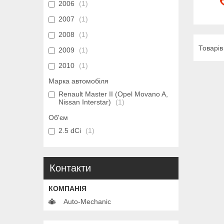
2006
1
2007
1
2008
1
2009
1
2010
1
Марка автомобіля
Renault Master II (Opel Movano A,
Nissan Interstar)
1
Об'єм
2.5 dCi
1
Контакти
Auto-Mechanic