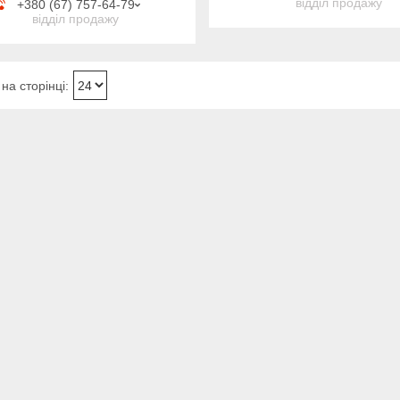
відділ продажу
+380 (67) 757-64-79
відділ продажу