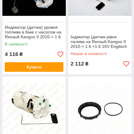
Индикатор (датчик) уровня
топлива в баке с насосом на
Renault Kangoo II 2010-> 1.6
Індикатор (датчик рівня
16V+1.6 - HUCO - 133507
палива на Renault Kangoo II
В наявності
2010-> 1.6 +1.6 16V Engitech
(Польща) - ENT100089
4 116
Немає в наявності
₴
2 112
₴
Купити