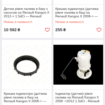
Датчик рівня палива в баку з
Кришка індикатора (датчика
насосом на Renault Kangoo II
рівня палива в баці на
2012-> 1.5dCi — Renault
Renault Kangoo II 2008-> —
(Оригинал) - 172027726R
STC - MC03876
Немає в наявності
Немає в наявності
10 592
255
₴
₴
Кришка індикатора (датчика
Індикатор (датчик) рівня
рівня палива в баці на
палива на Renault Kangoo II
Renault Kangoo II 2008-> —
2008 ->2012 1.5dCi - Renault
PSA - 1531.20
(Оригінал) - 8200841249