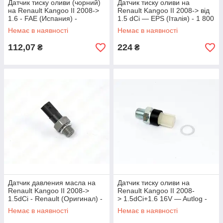
Датчик тиску оливи (чорний)
Датчик тиску оливи на
на Renault Kangoo II 2008->
Renault Kangoo II 2008-> від
1.6 - FAE (Испания) -
1.5 dCi — EPS (Італія) - 1 800
FAE12702
178
Немає в наявності
Немає в наявності
112,07
224
₴
₴
Датчик давления масла на
Датчик тиску оливи на
Renault Kangoo II 2008->
Renault Kangoo II 2008-
1.5dCi - Renault (Оригинал) -
> 1.5dCi+1.6 16V — Autlog -
8200671275
AS2143
Немає в наявності
Немає в наявності