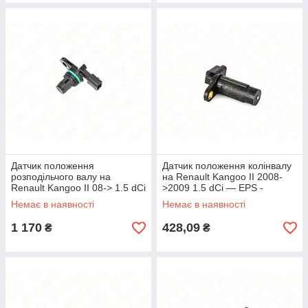
Датчик положення
Датчик положення колінвалу
розподільчого валу на
на Renault Kangoo II 2008-
Renault Kangoo II 08-> 1.5 dCi
>2009 1.5 dCi — EPS -
— Renault (Оригінал) БЕЗ
1953538
Немає в наявності
Немає в наявності
УПАКОВКИ - 237310776RJ
1 170
428,09
₴
₴