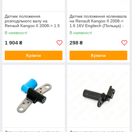
Датчик положення
Датчик положення коленвала
розподільчого валу на
на Renault Kangoo II 2008->
Renault Kangoo II 2008-> 1.5
1.6 16V Engitech (Польща) -
dCi — Renault (Оригінал) -
ENT800001
В наявності
В наявності
237310776R
1 904
298
₴
₴
Купити
Купити