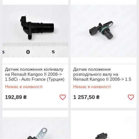
Датчик положення колінвалу
Датчик положення
на Renault Kangoo II 2008->
розподільчого валу на
1.5dCi - Auto France (Турция)
Renault Kangoo II 2008-> 1.5
- BOU 144411
dCi+1.2 Tce - FAE - FAE79360
Немає в наявності
Немає в наявності
192,89
1 257,50
₴
₴