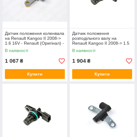
Датчик положення коленвала
Датчик положення
на Renault Kangoo ІІ 2008->
розподільчого валу на
1.6 16V - Renault (Оригінал) -
Renault Kangoo II 2008-> 1.5
8200647556
dCi — Renault (Оригінал) -
В наявності
В наявності
237310776R
1 067
1 904
₴
₴
Купити
Купити