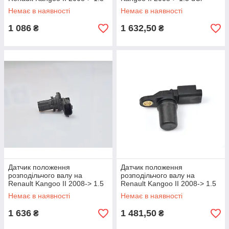
dCi - Delphi (Великобританія)
Valeo - VAL255003
Немає в наявності
Немає в наявності
- SS11005
1 086
1 632,50
₴
₴
Датчик положення
Датчик положення
розподільчого валу на
розподільчого валу на
Renault Kangoo II 2008-> 1.5
Renault Kangoo II 2008-> 1.5
dCi - Renault (Оригінал) -
dC - Renault (Оригінал) БЕЗ
Немає в наявності
Немає в наявності
8200963886
УПАКОВКИ - 8200033686J
1 636
1 481,50
₴
₴