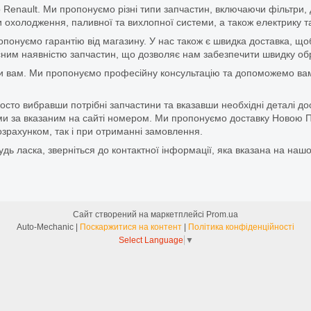
 Renault. Ми пропонуємо різні типи запчастин, включаючи фільтри, д
 охолодження, паливної та вихлопної системи, а також електрику та
ропонуємо гарантію від магазину. У нас також є швидка доставка, 
м наявністю запчастин, що дозволяє нам забезпечити швидку обро
и вам. Ми пропонуємо професійну консультацію та допоможемо вам
то вибравши потрібні запчастини та вказавши необхідні деталі до
и за вказаним на сайті номером. Ми пропонуємо доставку Новою П
зрахунком, так і при отриманні замовлення.
дь ласка, зверніться до контактної інформації, яка вказана на нашо
Сайт створений на маркетплейсі
Prom.ua
Auto-Mechanic |
Поскаржитися на контент
|
Політика конфіденційності
Select Language
▼