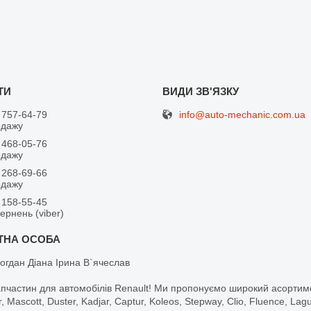
info@auto-mechanic.com.ua
 757-64-79
одажу
 468-05-76
одажу
 268-69-66
одажу
 158-55-45
вернень (viber)
огдан Діана Ірина В`ячеслав
апчастин для автомобілів Renault! Ми пропонуємо широкий асортим
r, Mascott, Duster, Kadjar, Captur, Koleos, Stepway, Clio, Fluence, La