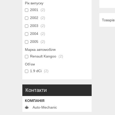
Рік випуску
2001
2
2002
2
2003
2
2004
2
2005
2
Марка автомобіля
Renault Kangoo
2
Об'єм
1.9 dCi
2
Контакти
Auto-Mechanic