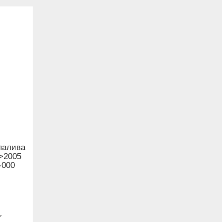
палива
->2005
-000