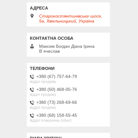
Старокостянтинівське шосе,
5а, Хмельницький, Україна
Максим Богдан Діана Ірина
В`ячеслав
+380 (67) 757-64-79
відділ продажу
+380 (50) 468-05-76
відділ продажу
+380 (73) 268-69-66
відділ продажу
+380 (68) 158-55-45
відділ повернень (viber)