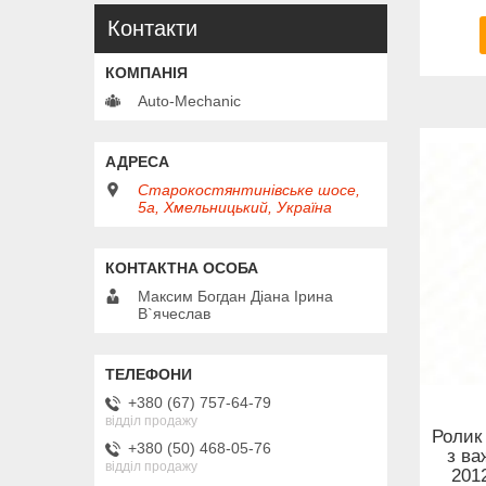
Контакти
Auto-Mechanic
Старокостянтинівське шосе,
5а, Хмельницький, Україна
Максим Богдан Діана Ірина
В`ячеслав
+380 (67) 757-64-79
відділ продажу
Ролик
+380 (50) 468-05-76
з ва
відділ продажу
2012