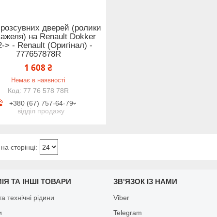
 розсувних дверей (ролики
важеля) на Renault Dokker
-> - Renault (Оригінал) -
777657878R
1 608 ₴
Немає в наявності
77 76 578 78R
+380 (67) 757-64-79
відділ продажу
ІЯ ТА ІНШІ ТОВАРИ
ЗВ'ЯЗОК ІЗ НАМИ
а технічні рідини
Viber
и
Telegram