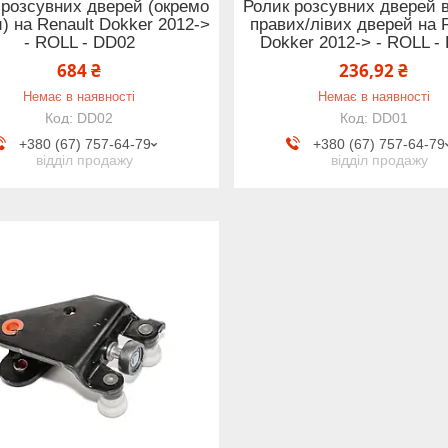
 розсувних дверей (окремо
Ролик розсувних дверей в
) на Renault Dokker 2012->
правих/лівих дверей на 
- ROLL - DD02
Dokker 2012-> - ROLL -
684 ₴
236,92 ₴
Немає в наявності
Немає в наявності
DD02
DD01
+380 (67) 757-64-79
+380 (67) 757-64-79
відділ продажу
відділ продажу