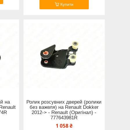
Купити
й на
Ролик розсувних дверей (ролики
Renault
без важеля) на Renault Dokker
74R
2012-> - Renault (Оригінал) -
777643981R
1 058 ₴