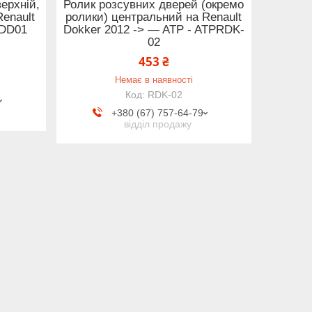
ерхній,
Ролик розсувних дверей (окремо
Renault
ролики) центральний на Renault
 DD01
Dokker 2012 -> — ATP - ATPRDK-
02
453 ₴
Немає в наявності
RDK-02
+380 (67) 757-64-79
відділ продажу