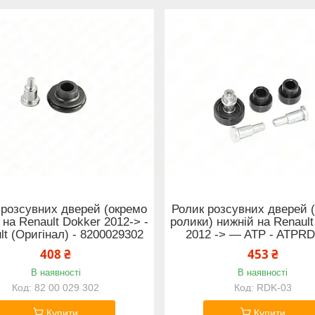
 розсувних дверей (окремо
Ролик розсувних дверей 
 на Renault Dokker 2012-> -
ролики) нижній на Renault
lt (Оригінал) - 8200029302
2012 -> — ATP - ATPR
408 ₴
453 ₴
В наявності
В наявності
82 00 029 302
RDK-03
Купити
Купити