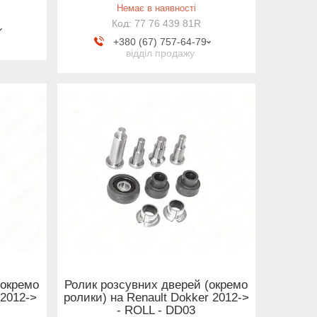
Немає в наявності
77 76 439 81R
+380 (67) 757-64-79
відділ продажу
(окремо
Ролик розсувних дверей (окремо
 2012->
ролики) на Renault Dokker 2012->
- ROLL - DD03