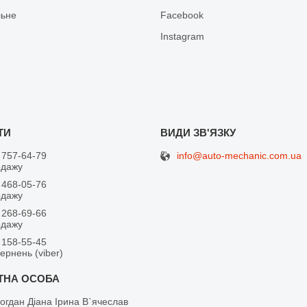
льне
Facebook
Іnstagram
info@auto-mechanic.com.ua
 757-64-79
одажу
 468-05-76
одажу
 268-69-66
одажу
 158-55-45
вернень (viber)
огдан Діана Ірина В`ячеслав