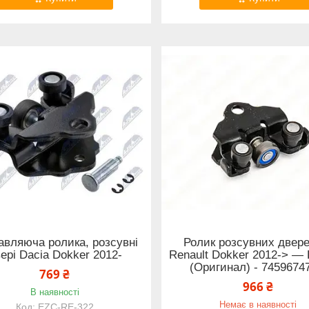
авляюча ролика, розсувні
Ролик розсувних двере
ері Dacia Dokker 2012-
Renault Dokker 2012-> — 
(Оригинал) - 7459674
769 ₴
966 ₴
В наявності
Немає в наявності
EZC-RE-322