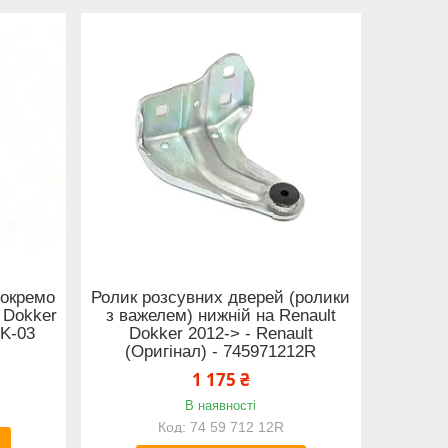
(окремо
Ролик розсувних дверей (ролики
 Dokker
з важелем) нижній на Renault
DK-03
Dokker 2012-> - Renault
(Оригінал) - 745971212R
1 175 ₴
В наявності
74 59 712 12R