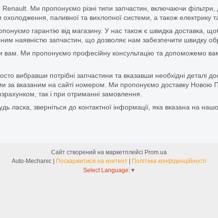
 Renault. Ми пропонуємо різні типи запчастин, включаючи фільтри, д
 охолодження, паливної та вихлопної системи, а також електрику та
ропонуємо гарантію від магазину. У нас також є швидка доставка, 
м наявністю запчастин, що дозволяє нам забезпечити швидку обро
и вам. Ми пропонуємо професійну консультацію та допоможемо вам
то вибравши потрібні запчастини та вказавши необхідні деталі до
и за вказаним на сайті номером. Ми пропонуємо доставку Новою П
зрахунком, так і при отриманні замовлення.
дь ласка, зверніться до контактної інформації, яка вказана на нашо
Сайт створений на маркетплейсі
Prom.ua
Auto-Mechanic |
Поскаржитися на контент
|
Політика конфіденційності
Select Language
▼