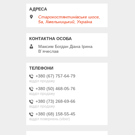
Старокостянтинівське шосе,
5а, Хмельницький, Україна
Максим Богдан Діана Ірина
В`ячеслав
+380 (67) 757-64-79
відділ продажу
+380 (50) 468-05-76
відділ продажу
+380 (73) 268-69-66
відділ продажу
+380 (68) 158-55-45
відділ повернень (viber)