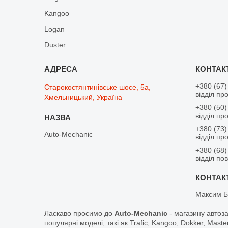
Kangoo
Logan
Duster
+380 (67)
Старокостянтинівське шосе, 5а,
відділ пр
Хмельницький, Україна
+380 (50)
відділ пр
+380 (73)
Auto-Mechanic
відділ пр
+380 (68)
відділ по
Максим Б
Ласкаво просимо до
Auto-Mechanic
- магазину автоз
популярні моделі, такі як Trafic, Kangoo, Dokker, Maste