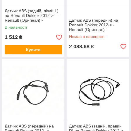
Датчик ABS (задній, лівий L)
на Renault Dokker 2012-> —
Renault (Оригінал) -
Датчик ABS (передній) на
479003753R
Renault Dokker 2012-> -
В наявності
Renault (Оригінал) -
479104225R
1 512
Немає в наявності
₴
2 088,68
₴
Купити
Датчик ABS (передній) на
Датчик ABS (задній, правий
Renault Dokker 2012 -> —
R) на Renault Dokker 2012-> -