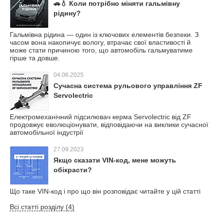
🚗💧 Коли потрібно міняти гальмівну
рідину?
Гальмівна рідина — один із ключових елементів безпеки. З
часом вона накопичує вологу, втрачає свої властивості й
може стати причиною того, що автомобіль гальмуватиме
гірше та довше.
04.06.2025
Сучасна система рульового управління ZF
Servolectric
Електромеханічний підсилювач керма Servolectric від ZF
продовжує еволюціонувати, відповідаючи на виклики сучасної
автомобільної індустрії
27.09.2023
Якщо сказати VIN-код, мене можуть
обікрасти?
Що таке VIN-код і про що він розповідає читайте у цій статті
Всі статті розділу (4)