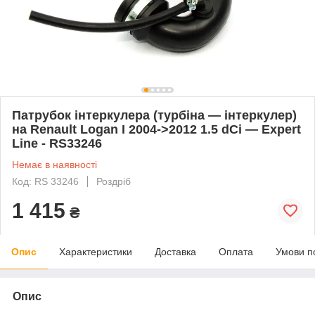
Патрубок інтеркулера (турбіна — інтеркулер)
на Renault Logan I 2004->2012 1.5 dCi — Expert
Line - RS33246
Немає в наявності
Код: RS 33246
Роздріб
1 415
₴
Опис
Характеристики
Доставка
Оплата
Умови п
Опис