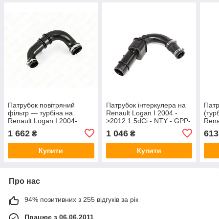
Патрубок повітряний
Патрубок інтеркулера на
Патр
фільтр — турбіна на
Renault Logan I 2004 -
(тур
Renault Logan I 2004-
>2012 1.5dCi - NTY - GPP-
Rena
>2012 1.5 dCi — Sasic -
RE-003
>201
1 662
1 046
613
₴
₴
SAS3354002
Tran
Купити
Купити
Про нас
94% позитивних з 255 відгуків за рік
Працює з 06.06.2011