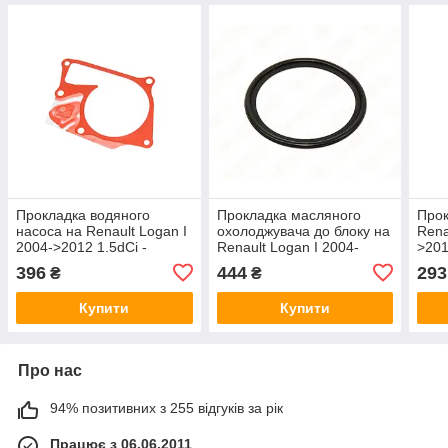
Прокладка водяного
Прокладка масляного
Прок
насоса на Renault Logan I
охолоджувача до блоку на
Rena
2004->2012 1.5dCi -
Renault Logan I 2004-
>201
Nissan (Оригінал) —
>2012 1.5 dCi — Renault
(Ори
396
444
293
₴
₴
21014-00Q0C
(Оригінал) - 7701051538
00Q
Купити
Купити
Про нас
94% позитивних з 255 відгуків за рік
Працює з 06.06.2011