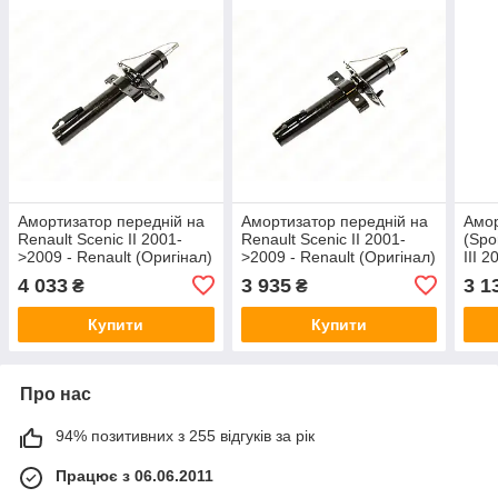
Амортизатор передній на
Амортизатор передній на
Амор
Renault Scenic II 2001-
Renault Scenic II 2001-
(Spo
>2009 - Renault (Оригінал)
>2009 - Renault (Оригінал)
III 
- 8200851838
- 8200851839
(Ори
4 033
3 935
3 1
₴
₴
Купити
Купити
Про нас
94% позитивних з 255 відгуків за рік
Працює з 06.06.2011