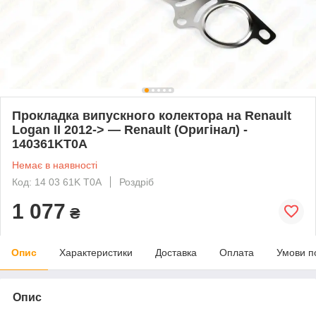
Прокладка випускного колектора на Renault
Logan II 2012-> — Renault (Оригінал) -
140361KT0A
Немає в наявності
Код: 14 03 61K T0A
Роздріб
1 077
₴
Опис
Характеристики
Доставка
Оплата
Умови п
Опис